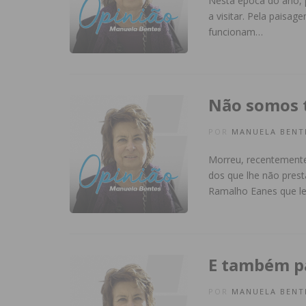
Nesta época do ano, pl
a visitar. Pela paisag
funcionam…
Não somos 
POR
MANUELA BENT
Morreu, recentemente,
dos que lhe não pres
Ramalho Eanes que 
E também p
POR
MANUELA BENT