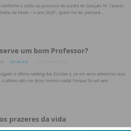
r conforme o estilo ou processo de escrita de Gonçalo M. Tavares
 “Diário da Peste – o ano 2020”, quem me ler, pensará…
 serve um bom Professor?
ES
OPINIÃO
6 DE JULHO 2021
ulgado o último ranking das Escolas e, se em anos anteriores isso
, o último não me disse mesmo nada! Porque foi um ano
os prazeres da vida
ES
OPINIÃO
23 DE JUNHO 2021