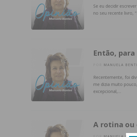
Se eu decidir escreve
no seu recente livro,
Então, para
POR
MANUELA BENT
Recentemente, foi div
me dizia muito pouco
excepcional,…
A rotina ou 
POR
MANUELA BENT