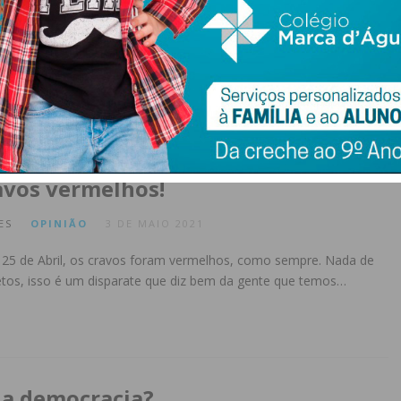
ES
OPINIÃO
25 DE MAIO 2021
essário dizer que a leitura é, cada vez mais, uma necessidade
ntir bem. Concordo inteiramente com Umberto Eco, escritor e
avos vermelhos!
ES
OPINIÃO
3 DE MAIO 2021
o 25 de Abril, os cravos foram vermelhos, como sempre. Nada de
etos, isso é um disparate que diz bem da gente que temos…
 a democracia?