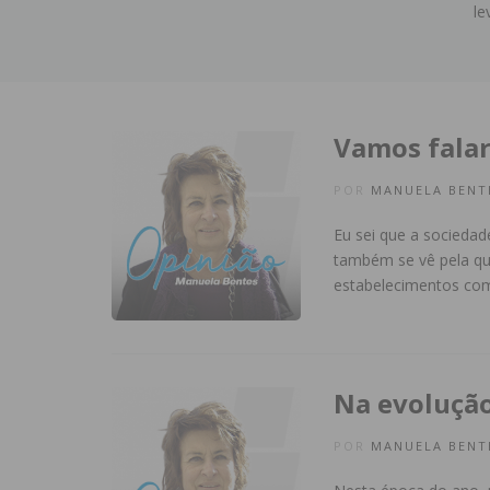
le
Vamos falar
POR
MANUELA BENT
Eu sei que a sociedade
também se vê pela qua
estabelecimentos com
Na evoluçã
POR
MANUELA BENT