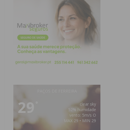
PAÇOS DE FERREIRA
29
°
clear sky
52% humidade
vento: 5m/s O
MAX 29 • MIN 29