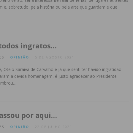
eno verão, seria interessante falar de férias, de lugares atraentes
em e, sobretudo, pela história ou pela arte que guardam e que
todos ingratos…
ES
OPINIÃO
5 DE AGOSTO 2021
 Otelo Saraiva de Carvalho e já que senti ter havido ingratidão
taram a devida homenagem, é justo agradecer ao Presidente
lembrou…
assou por aqui…
ES
OPINIÃO
22 DE JULHO 2021