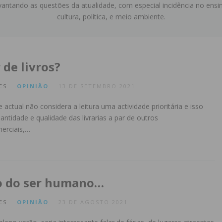
vantando as questões da atualidade, com especial incidência no ensi
cultura, política, e meio ambiente.
 de livros?
ES
OPINIÃO
13 DE SETEMBRO 2021
 actual não considera a leitura uma actividade prioritária e isso
ntidade e qualidade das livrarias a par de outros
erciais,…
o do ser humano…
ES
OPINIÃO
23 DE AGOSTO 2021