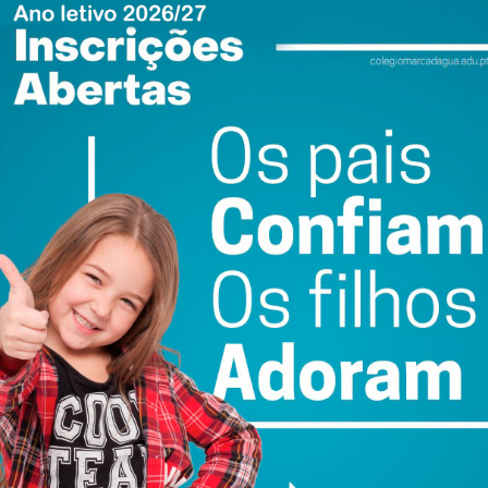
uer revista, uma crónica que me fez reflectir. Sobre rotinas ou
podemos tirar da vida! A verdade é que nem sempre temos
 ao estúdio!
ES
OPINIÃO
9 DE JUNHO 2021
ilha lá fora, a temperatura amena pisca o olho às esplanadas e, de
e Yoga, sinto-me mais feliz por poder voltar às posições…