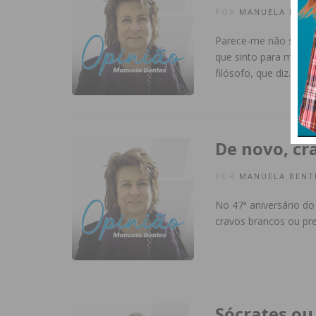
POR
MANUELA BENT
Parece-me não ser nec
que sinto para me se
filósofo, que diz…
De novo, cr
POR
MANUELA BENT
No 47ª aniversário d
cravos brancos ou pr
Sócrates ou