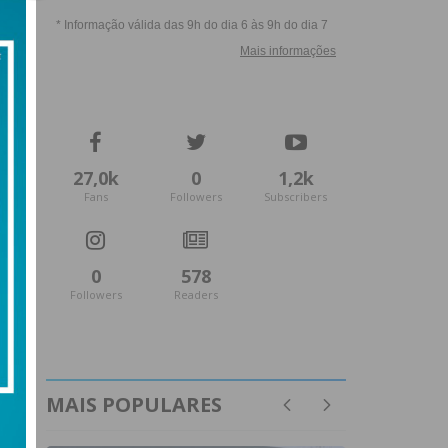
27,0k
0
1,2k
Fans
Followers
Subscribers
0
578
Followers
Readers
MAIS POPULARES