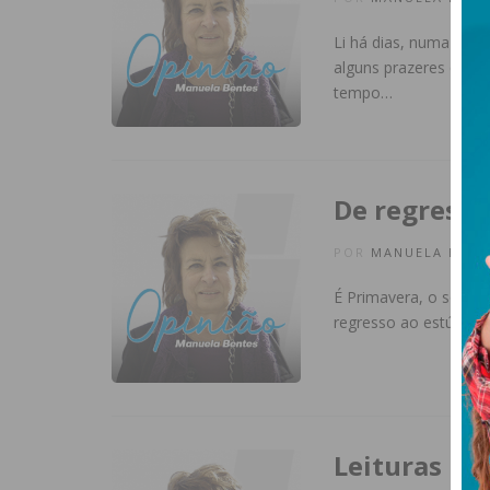
Li há dias, numa qualq
alguns prazeres que 
tempo…
De regresso
POR
MANUELA BENT
É Primavera, o sol br
regresso ao estúdio d
Leituras