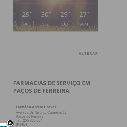
29
30
29
27
°
°
°
°
QUI
SEX
SÁB
DOM
ALTERAR
FARMACIAS DE SERVIÇO EM
PAÇOS DE FERREIRA