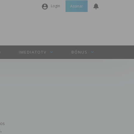
Login
Assinar
Nome de utilizador ou email
*
Senha
*
O
IMEDIATOTV
BÓNUS
Manter sessão
INICIAR SESSÃO
Perdeu a sua senha?
sos
,