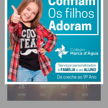
Eu li e concordo com os
termos e
condições
PAÇOS DE FERREIRA
28
°
clear sky
51% humidade
vento: 5m/s O
MAX 28 • MIN 27
28
30
30
31
°
°
°
°
DOM
SEG
TER
QUA