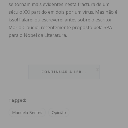
se tornam mais evidentes nesta fractura de um
século XXI partido em dois por um vírus. Mas não é
isso! Falarei ou escreverei antes sobre o escritor
Mário Cláudio, recentemente proposto pela SPA
para o Nobel da Literatura.
Tenho, sem dúvida, um carinho muito especial por
este escritor, uma das grandes figuras da
CONTINUAR A LER...
Literatura Contemporânea. É um dos maiores
ficcionistas portugueses actuais e, o seu livro mais
recente, “Doze Mapas”, reúne toda a sua poesia de
Tagged:
50 anos, isto é, de 1969 a 2019. Trata-se de um
resgate ou revisitação e, melhor do que um
Manuela Bentes
Opinião
regresso à poesia, é o registo de um lugar de onde,
afinal, o autor nunca saiu… Diz o autor que