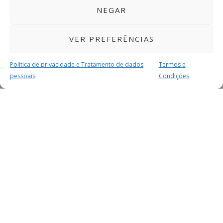
NEGAR
VER PREFERÊNCIAS
Política de privacidade e Tratamento de dados
Termos e
pessoais
Condições
MAIS PARA SI
FACEBOOK
TWITTER
YOUTUBE
INSTAGRAM
READERS