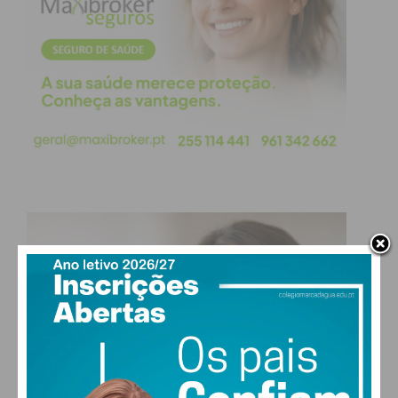
considera que a obra de Mário Cláudio, a ficção, o
teatro, a poesia, é na sua riqueza e diversidade,
uma das mais marcantes da Literatura portuguesa
actual… E, volto a recordar, há muito tempo,
também passou por aqui…
Leia
mais artigos
na página de opinião
do
IMEDIATO
.
Subscreva a newsletter do
Imediato
Assine nossa newsletter por e-mail e
obtenha de forma regular a informação
atualizada.