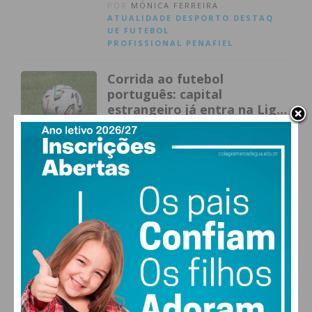
POR
MÓNICA FERREIRA
ATUALIDADE
DESPORTO
DESTAQ
UE
FUTEBOL
PROFISSIONAL
PENAFIEL
Corrida ao futebol
português: capital
estrangeiro já entra na Liga
3 e atrai clubes
POR
IMEDIATO
ATUALIDADE
DESPORTO
DESTAQ
UE
FUTEBOL PROFISSIONAL
Francisco Campos vence 1.ª
etapa da Volta a Portugal e
Rui Oliveira veste a Camisola
Amarela
POR
IMEDIATO
ATUALIDADE
DESPORTO
MODALI
DADES
Bruno Silva fora da Volta a