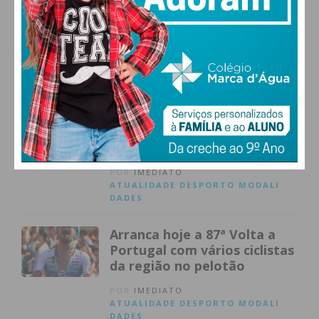
Portugal após 15 edições
consecutivas: «É impossível
esconder a desilusão»
POR
IMEDIATO
ATUALIDADE
DESPORTO
MODALI
DADES
Julius Johansen vence
prólogo em Lisboa e veste a
primeira camisola amarela
da Volta a Portugal
POR
IMEDIATO
ATUALIDADE
DESPORTO
MODALI
DADES
Arranca hoje a 87ª Volta a
Portugal com vários ciclistas
da região no pelotão
POR
IMEDIATO
ATUALIDADE
DESPORTO
MODALI
DADES