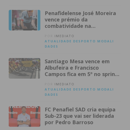
Penafidelense José Moreira
vence prémio da
combatividade na
dobradinha da Tavfer
POR
IMEDIATO
ATUALIDADE
DESPORTO
MODALI
DADES
Santiago Mesa vence em
Albufeira e Francisco
Campos fica em 5º no sprint
final
POR
IMEDIATO
ATUALIDADE
DESPORTO
MODALI
DADES
FC Penafiel SAD cria equipa
Sub-23 que vai ser liderada
por Pedro Barroso