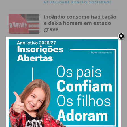
ATUALIDADE
REGIÃO
SOCIEDADE
Incêndio consome habitação
e deixa homem em estado
grave
POR
MÓNICA FERREIRA
ATUALIDADE
DESTAQUE
REGIÃO
Rota do Românico investe
na salvaguarda do
património das igrejas
POR
MÓNICA FERREIRA
ATUALIDADE
DESTAQUE
PENAFIE
L
REGIÃO
CCDR-Norte acompanha
plano de modernização na
ULS Tâmega e Sousa