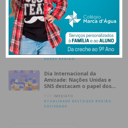
POR
MÓNICA FERREIRA
ATUALIDADE
DESTAQUE
PENAFIE
L
REGIÃO
Natural de Sobrado, Gonçalo
Costa revalida título de
Juniores e brilha nos
Nacionais no Cartaxo
POR
IMEDIATO
ATUALIDADE
DESPORTO
MODALI
DADES
REGIÃO
Dia Internacional da
Amizade: Nações Unidas e
SNS destacam o papel dos
laços sociais no bem-estar e
POR
IMEDIATO
na coesão comunitária
ATUALIDADE
DESTAQUE
REGIÃO
SOCIEDADE