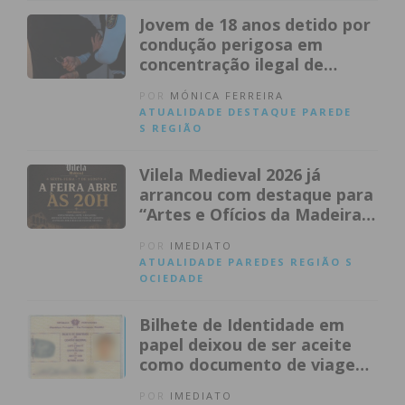
Jovem de 18 anos detido por
condução perigosa em
concentração ilegal de
motas
POR
MÓNICA FERREIRA
ATUALIDADE
DESTAQUE
PAREDE
S
REGIÃO
Vilela Medieval 2026 já
arrancou com destaque para
“Artes e Ofícios da Madeira”
no Mosteiro requalificado
POR
IMEDIATO
ATUALIDADE
PAREDES
REGIÃO
S
OCIEDADE
Bilhete de Identidade em
papel deixou de ser aceite
como documento de viagem
na UE
POR
IMEDIATO