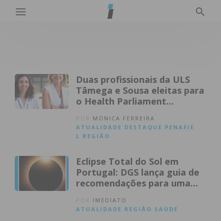
Duas profissionais da ULS
Tâmega e Sousa eleitas para
o Health Parliament
Portugal
POR
MÓNICA FERREIRA
ATUALIDADE
DESTAQUE
PENAFIE
L
REGIÃO
Eclipse Total do Sol em
Portugal: DGS lança guia de
recomendações para uma
observação segura
POR
IMEDIATO
ATUALIDADE
REGIÃO
SAÚDE