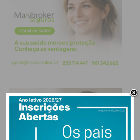
realista – contraditório, também.”
Mesmo que os mais ingratos não queiram, o dia da
morte de Otelo foi um dia de luto para todos os
portugueses que se reconhecem na liberdade
trazida por Abril. Queiram ou não, o país ficou de
luto mesmo que o Estado não o tenha
reconhecido… Não se pode ser tão ingrato!…
Leia
mais artigos
na página de opinião
do
IMEDIATO
.
Subscreva a newsletter do
Imediato
Assine nossa newsletter por e-mail e