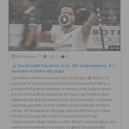
04:10
há 7 meses
231
3
Juventude Pacense, 6 vs. AD Sanjoanense, 3 |
Resumo e Golos do Jogo
A primeira vitória caseira da época chegou!
Nesta 12ª
jornada do Campeonato Placard de Hóquei em Patins, o
Juventude Pacense recebeu e venceu a AD Sanjoanense
por 6-3 no Pavilhão Municipal de Paços de Ferreira. Num
ambiente de grande apoio vindo das bancadas, a equipa
pacense garantiu os três pontos numa exibição sólida e
eficaz.
Marcadores do Jogo: Juventude Pacense: Filipe
Flórido (3), Diogo Abreu (2) e Tomás Pereira (1). AD
Sanjoanense: Hugo Santos e Alex Mount. Assista agora aos
melhores momentos e a todos os golos desta partida