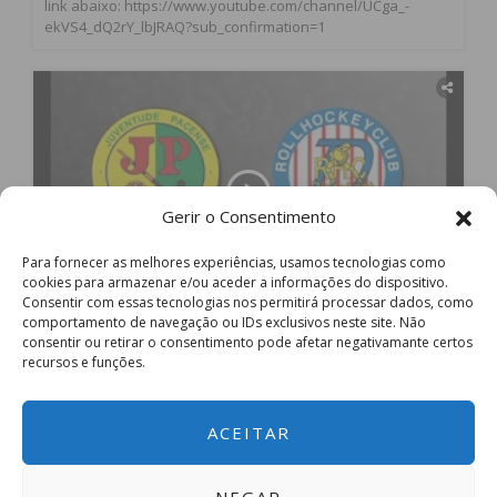
link abaixo: https://www.youtube.com/channel/UCga_-
ekVS4_dQ2rY_lbJRAQ?sub_confirmation=1
Gerir o Consentimento
Para fornecer as melhores experiências, usamos tecnologias como
cookies para armazenar e/ou aceder a informações do dispositivo.
Consentir com essas tecnologias nos permitirá processar dados, como
01:16:44
comportamento de navegação ou IDs exclusivos neste site. Não
há 9 meses
492
4
consentir ou retirar o consentimento pode afetar negativamante certos
recursos e funções.
J Pacense - RHC Diessbach | WSE Cup
J Pacense - RHC Diessbach | WSE Cup Se ainda não se
inscreveu no canal do ImediatoTV, faço-o já no botão
ACEITAR
vermelho "subscrever" (acima do lado direito) ou através do
link abaixo: https://www.youtube.com/channel/UCga_-
ekVS4_dQ2rY_lbJRAQ?sub_confirmation=1