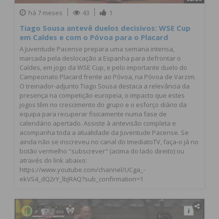
há 7 meses
43
1
Tiago Sousa antevê duelos decisivos: WSE Cup
em Caldes e com o Póvoa para o Placard
A Juventude Pacense prepara uma semana intensa,
marcada pela deslocação a Espanha para defrontar o
Caldes, em jogo da WSE Cup, e pelo importante duelo do
Campeonato Placard frente ao Póvoa, na Póvoa de Varzim.
O treinador-adjunto Tiago Sousa destaca a relevância da
presença na competição europeia, o impacto que estes
jogos têm no crescimento do grupo e o esforço diário da
equipa para recuperar fisicamente numa fase de
calendário apertado. Assiste à antevisão completa e
acompanha toda a atualidade da Juventude Pacense. Se
ainda não se inscreveu no canal do ImediatoTV, faça-o já no
botão vermelho "subscrever" (acima do lado direito) ou
através do link abaixo:
https://www.youtube.com/channel/UCga_-
ekVS4_dQ2rY_lbJRAQ?sub_confirmation=1