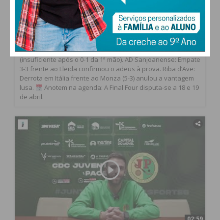
Glória: Após o empate a quatro golos na segunda parte, a J.
Pacense "atropelou" os espanhóis com golos de Pedro
Rocha, Filipe Flórido e um bis decisivo de José Cancela.
As
Despedidas Lusas: Infelizmente, o dia não foi só de sorrisos
para as cores nacionais. Três equipas portuguesas caíram
nesta eliminatória: HC Braga: Empate 2-2 com o Calafell
(insuficiente após o 0-1 da 1ª mão). AD Sanjoanense: Empate
3-3 frente ao Lleida confirmou o adeus à prova. Riba d’Ave:
Derrota em Itália frente ao Monza (5-3) anulou a vantagem
lusa.
Anotem na agenda: A Final Four disputa-se a 18 e 19
de abril.
02:59