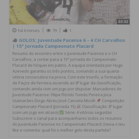
03:02
há 6 meses
79
1
GOLOS: Juventude Pacense 6 - 4 CH Carvalhos
| 15ª Jornada Campeonato Placard
Resumo do encontro entre o Juventude Pacense e o CH
Carvalhos, a contar para a 15ª jornada do Campeonato
Placard de hóquei em patins. A equipa orientada por Hugo
Azevedo garantiu os três pontos, somando a sua quarta
vitória consecutiva na prova. Com este triunfo, a formação
de Paços de Ferreira ascende ao 8º lugar da classificação,
contando ainda com um jogo por disputar. Marcadores do
Juventude Pacense: Filipe Flórido Tomás Pereira Joca
Guimarães Diogo Abreu José Cancela Micolli
Competição:
Campeonato Placard (Jornada 15)
Classificação: 8º lugar
(com um jogo em atraso)
Série: 4 vitórias seguidas
Subscreve o canal para acompanhares todos os resumos
do Juventude Pacense no Campeonato Placard. Deixa o teu
like e comenta: qual foi o melhor golo desta partida?