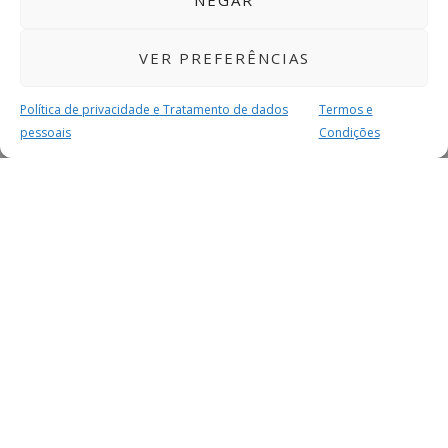
NEGAR
VER PREFERÊNCIAS
Política de privacidade e Tratamento de dados
Termos e
pessoais
Condições
04:12
há 9 meses
22
0
J Pacense - OC Barcelos | 1ª Divisão Nacional
J Pacense - OC Barcelos | 1ª Divisão Nacional Se ainda não
se inscreveu no canal do ImediatoTV, faço-o já no botão
vermelho "subscrever" (acima do lado direito) ou através do
link abaixo: https://www.youtube.com/channel/UCga_-
ekVS4_dQ2rY_lbJRAQ?sub_confirmation=1