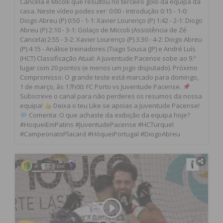
Cancela e Micolli que resultou no terceiro golo da equipa da
casa. Neste vídeo podes ver: 0:00 - Introdução 0:15 - 1-0:
Diogo Abreu (P) 0:50 - 1-1: Xavier Lourenço (P) 1:42 - 2-1: Diogo
Abreu (P) 2:10 - 3-1: Golaço de Miccoli (Assistência de Zé
Cancela) 2:55 - 3-2: Xavier Lourenço (P) 3:30 - 4-2: Diogo Abreu
(P) 4:15 - Análise treinadores (Tiago Sousa (JP) e André Luís
(HCT) Classificação Atual: A Juventude Pacense sobe ao 9.º
lugar com 20 pontos (e menos um jogo disputado). Próximo
Compromisso: O grande teste está marcado para domingo,
1 de março, às 17h00: FC Porto vs Juventude Pacense.
Subscreve o canal para não perderes os resumos da nossa
equipa!
Deixa o teu Like se apoias a Juventude Pacense!
Comenta: O que achaste da exibição da equipa hoje?
#HoqueiEmPatins #JuventudePacense #HCTurquel
#CampeonatoPlacard #HóqueiPortugal #DiogoAbreu