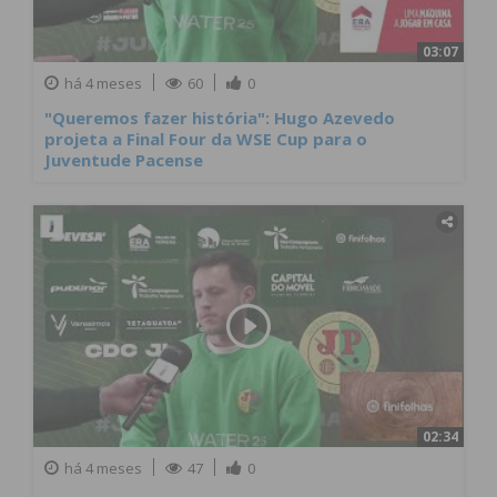
03:07
há 4 meses
60
0
"Queremos fazer história": Hugo Azevedo
projeta a Final Four da WSE Cup para o
Juventude Pacense
02:34
há 4 meses
47
0