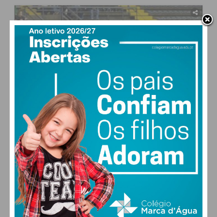
03:57
há 6 meses
69
2
Só a Juventude Pacense segue na WSE Cup! |
Resumo da vitória (8-4) frente ao CH Caldes
Reviravolta em Paços de Ferreira! A Juventude Pacense/Des
Compagnons garantiu o único bilhete português para a Final
Four da WSE Cup, após uma vitória esclarecedora por 8-4
frente ao Caldes (ESP).
O Filme do Jogo: Início frenético:
Joca Guimarães e Diogo Abreu deram vantagem, mas o
Caldes respondeu sempre à altura. Vantagem ao intervalo:
Filipe Flórido e o bis de Joca levaram o jogo para 4-2. Susto e