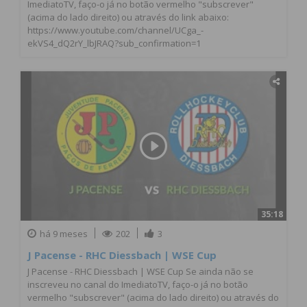
ImediatoTV, faço-o já no botão vermelho "subscrever"
(acima do lado direito) ou através do link abaixo:
https://www.youtube.com/channel/UCga_-
ekVS4_dQ2rY_lbJRAQ?sub_confirmation=1
35:18
há 9 meses
202
3
J Pacense - RHC Diessbach | WSE Cup
J Pacense - RHC Diessbach | WSE Cup Se ainda não se
inscreveu no canal do ImediatoTV, faço-o já no botão
vermelho "subscrever" (acima do lado direito) ou através do