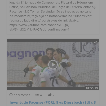
Jogo da 8.ª jornada do Campeonato Placard de Hóquei em
Patins, no Pavilhão Municipal de Paços de Ferreira, entre o J.
Pacense - S.C. Tomar. Se ainda não se inscreveu no canal
do ImediatoTV, faço-o já no botão vermelho "subscrever"
(acima do lado direito) ou através do link abaixo:
https://www.youtube.com/channel/UCga_-
ekVS4_dQ2rY_lbJRAQ?sub_confirmation=1
01:55:19
há 9 meses
49
2
Juventude Pacense (POR), 8 vs Diessbach (SUI), 3