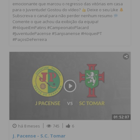
emocionante que marcou o regresso das vitórias em casa
para o Juventude! Gostou do vídeo?
Deixe o seu Like
Subscreva o canal para não perder nenhum resumo
Comente o que achou da exibição da equipa!
#HóqueiEmPatins #CampeonatoPlacard
#JuventudePacense #Sanjoanense #HoqueiPT
#PaçosDeFerreira
01:52:07
há 8 meses
745
6
J. Pacense - S.C. Tomar