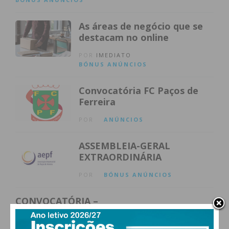
As áreas de negócio que se
destacam no online
POR
IMEDIATO
BÓNUS
ANÚNCIOS
Convocatória FC Paços de
Ferreira
POR
ANÚNCIOS
ASSEMBLEIA-GERAL
EXTRAORDINÁRIA
POR
BÓNUS
ANÚNCIOS
CONVOCATÓRIA –
Associação de Socorros
Mútuos Freamundenses