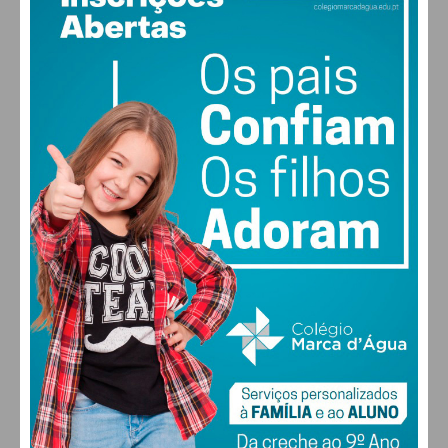
POR
IMEDIATO
BÓNUS
ANÚNCIOS
Anúncio Município de
Paredes
POR
MÓNICA FERREIRA
BÓNUS
ANÚNCIOS
Convocatória – Associação
para o Desenvolvimento de
Boelhe
POR
IMEDIATO
BÓNUS
ANÚNCIOS
Comunicação para
exercício de direito de
preferência na venda de
prédio rústico
POR
IMEDIATO