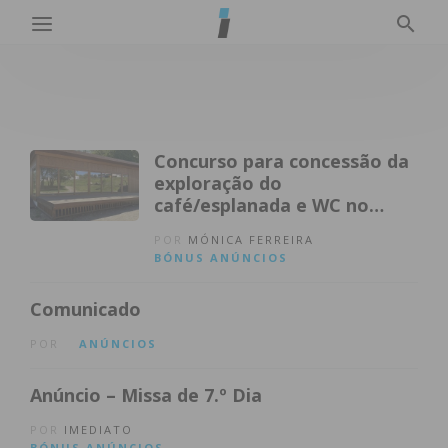
Concurso para concessão da
exploração do
café/esplanada e WC no
Parque de Lazer de
POR
MÓNICA FERREIRA
Raimonda
BÓNUS
ANÚNCIOS
Comunicado
POR
ANÚNCIOS
Anúncio – Missa de 7.º Dia
POR
IMEDIATO
BÓNUS
ANÚNCIOS