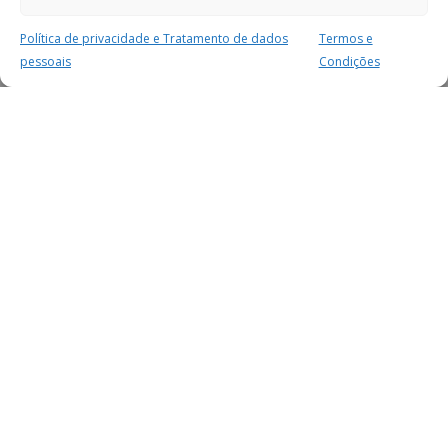
Política de privacidade e Tratamento de dados
Termos e
pessoais
Condições
MAIS PARA SI
FACEBOOK
TWITTER
YOUTUBE
INSTAGRAM
READERS
SERVIÇOS
SOBRE NÓS