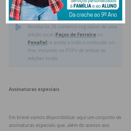
Corresponde à assinatura anual da
edição impressa e da assinatura digital.
Receba os 26 números regulares de uma
edição local (
Paços de Ferreira
ou
Penafiel
) e aceda a todo o conteúdo on-
line, incluindo os PDF’s de ambas as
edições locais.
Assinaturas especiais
Em breve vamos disponibilizar aqui um conjunto de
assinaturas especiais que, além do acesso aos