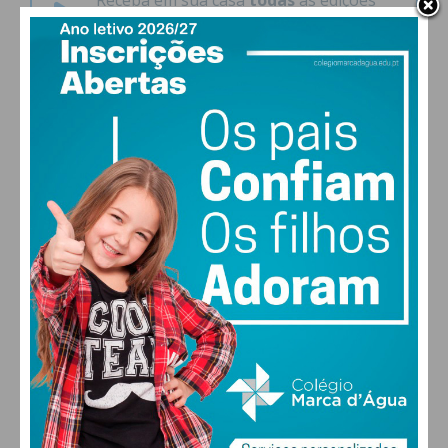
Receba em sua casa
todas
as edições
impressas do jornal Imediato.
Classificados
grátis
.
Assinatura anual Penafiel
Receba em sua casa
todas
as edições
impressas do jornal Imediato.
Classificados
grátis
.
Assinatura anual Total