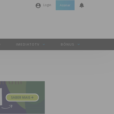
Login
Assinar
Nome de utilizador ou email
*
Senha
*
O
IMEDIATOTV
BÓNUS
Manter sessão
INICIAR SESSÃO
Perdeu a sua senha?