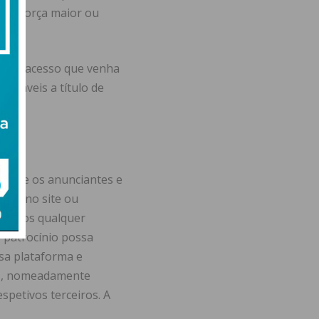
, de força maior ou
ão de acesso que venha
utáveis a título de
a que os anunciantes e
usão no site ou
cluímos qualquer
e patrocínio possa
ssa plataforma e
tos, nomeadamente
espetivos terceiros. A