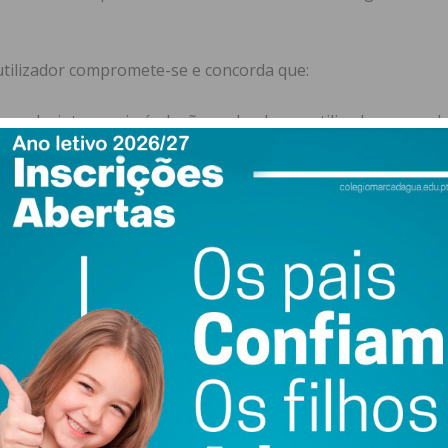
 utilizador compromete-se e concorda que:
essoal e intransmissível, não podendo ser utilizado por qua
dos digitais do Imediato;
 possa lesar a
Editora
, nomeadamente aceder a uma área/c
ção;
cto com a
Editora
, caso se aperceba de qualquer uso não au
testar a vulnerabilidade do sistema e quebrar a segurança in
ails não solicitados que incluam promoções ou publicidade 
uspensão do acesso
eito de interromper o acesso ao site e/ou suas aplicações p