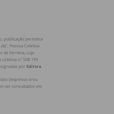
o, publicação periódica
.da”, Pessoa Coletiva
s de Ferreira, cuja
 coletiva n.º 508 199
designadas por
Editora
.
diato (impresso e/ou
dem ser consultados em