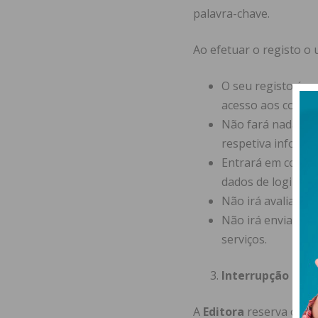
palavra-chave.
Ao efetuar o registo o
O seu registo é p
acesso aos conteú
Não fará nada que
respetiva informa
Entrará em conta
dados de login;
Não irá avaliar e 
Não irá enviar em
serviços.
Interrupção ou s
A
Editora
reserva o dir