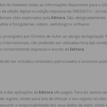
os do Imediato todas as informações disponíveis para o Ut
s da edição digital ou edição impressa do IMEDIATO – Jornal
 demais sites explorados pela
Editora
. São, designadamente,
afias e fotogalerias, vídeos,
webdesign
e
software
.
 protegidos por Direitos de Autor ao abrigo da legislação 
 Internacionais, não podendo ser utilizados fora das condiç
m o consentimento expresso e escrito da
Editora
.
erão ser incluídos conteúdos patrocinados e anúncios publi
te e das aplicações da
Editora
são pagos. Para ter acesso ao
de registo, tendo para isso de efetuar o seu registo no site
 assumir a responsabilidade dos seus dados de login, como 