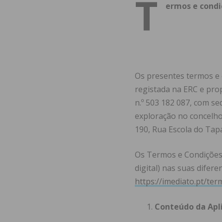
T
ermos e condi
Os presentes termos e c
registada na ERC e prop
n.º 503 182 087, com sed
exploração no concelho 
190, Rua Escola do Tapa
Os Termos e Condições a
digital) nas suas difer
https://imediato.pt/te
Conteúdo da Apli