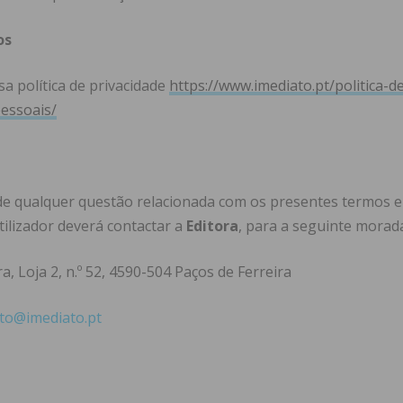
os
a política de privacidade
https://www.imediato.pt/politica-d
essoais/
de qualquer questão relacionada com os presentes termos e 
utilizador deverá contactar a
Editora
, para a seguinte morad
a, Loja 2, n.º 52, 4590-504 Paços de Ferreira
to@imediato.pt