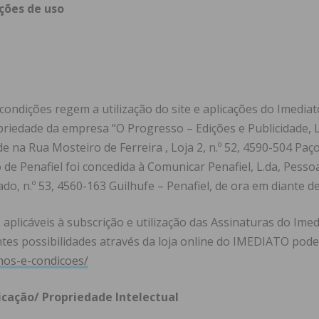
ções de uso
ondições regem a utilização do site e aplicações do Imediat
riedade da empresa “O Progresso – Edições e Publicidade, L
e na Rua Mosteiro de Ferreira , Loja 2, n.º 52, 4590-504 Paço
de Penafiel foi concedida à Comunicar Penafiel, L.da, Pessoa
do, n.º 53, 4560-163 Guilhufe – Penafiel, de ora em diante 
plicáveis à subscrição e utilização das Assinaturas do Ime
entes possibilidades através da loja online do IMEDIATO po
rmos-e-condicoes/
cação/ Propriedade Intelectual