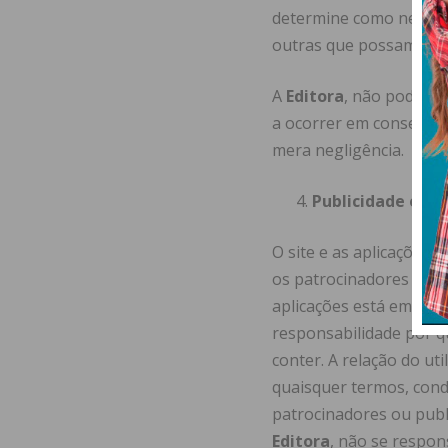
determine como necessá
outras que possam surg
A
Editora
, não poderá 
a ocorrer em consequên
mera negligência.
Publicidade e Pa
O site e as aplicações 
os patrocinadores são r
aplicações está em con
responsabilidade por qu
conter. A relação do ut
quaisquer termos, cond
patrocinadores ou publi
Editora
, não se respons