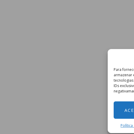
Para fornec
armazenar e
tecnologia
IDs exclusi
negativaman
ACE
Polític