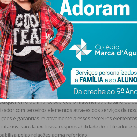
rio, por quaisquer razões de ordem técnica, administrativa
ir e não estejam diretamente aqui contempladas.
ser responsabilizado por qualquer suspensão ou interrupç
cia de factos que não lhe sejam imputáveis ou que sejam imp
trocínio
podem conter publicidade e patrocinadores. A
Editora
ressalv
esponsáveis por garantir que o material recebido para incl
formidade com as leis, códigos e regulamentos em vigor. Ex
alquer erro ou imprecisão que o material publicitário ou d
ilizador com terceiros elementos através dos serviços da no
ições e garantias relativamente a esses terceiros elemen
citários, são da exclusiva responsabilidade do utilizador e r
abiliza pelas relações acima referidas.