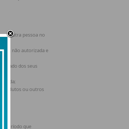
lquer outra pessoa no
onta não autorizada e
torizado dos seus
stalada;
a produtos ou outros
elo período que