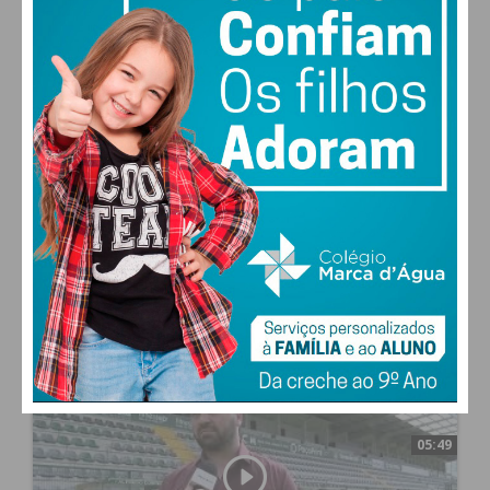
de Ferreira, destacou "momento de partilha"
02:28
há um mês
10
0
Castor Cup - Júlio Morais, vereador na CM Paços
de Ferreira, destacou "momento de partilha"
00:24
há um mês
53
2
Castor Cup - Torneio foi um momento "feliz"
para Bernardo, jogador da equipa de Sub-8 do
FC Porto.
02:07
há um mês
64
0
Sérgio Coelho, treinador do FC Paços de Ferreira
considera que o Castor Cup é “uma
oportunidade”
05:49
há um mês
37
0