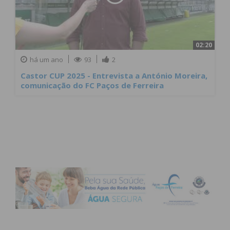
José Pinto, presidente do Departamento de
Ver mais...
Formação do clube diz que evento é um espaço
de convívio
02:20
há um ano
93
2
Castor CUP 2025 - Entrevista a António Moreira,
comunicação do FC Paços de Ferreira