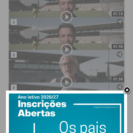
bicampeão do Castor Cup
01:19
há um mês
34
1
Castor Cup - SC Braga conquistou título de
bicampeão do Castor Cup
01:58
há um mês
49
1
Castor Cup - Sérgio Coelho diz que equipa
feminina do FCPF foi "coletivamente mais forte"
01:58
há um mês
49
1
Castor Cup - Sérgio Coelho diz que equipa
feminina do FCPF foi "coletivamente mais forte"
02:28
há um mês
10
0
Castor Cup - Júlio Morais, vereador na CM Paços