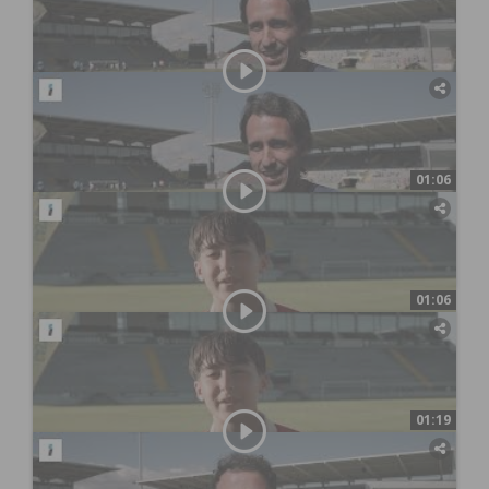
01:06
há um mês
36
0
Castor Cup - Sub-12 do FC Porto venceram
todos os jogos do torneio
01:06
há um mês
36
0
Castor Cup - Sub-12 do FC Porto venceram
todos os jogos do torneio
01:19
há um mês
34
1
Castor Cup - SC Braga conquistou título de