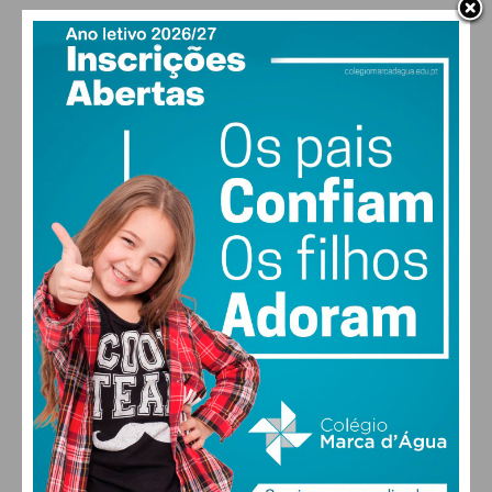
PAÇOS DE FERREIRA
26
°
clear sky
56% humidade
vento: 2m/s ONO
MAX 26 • MIN 25
24
28
27
29
°
°
°
°
SEX
SÁB
DOM
SEG
ALTERAR