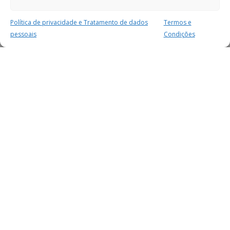
Política de privacidade e Tratamento de dados
Termos e
pessoais
Condições
MAIS PARA SI
FACEBOOK
TWITTER
YOUTUBE
INSTAGRAM
READERS
SERVIÇOS