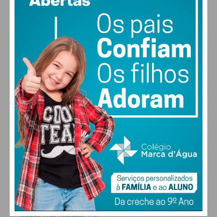
vento: 1m/s O
MAX 21 • MIN 21
22
28
27
29
°
°
°
°
SEX
SÁB
DOM
SEG
ALTERAR
FARMACIAS DE SERVIÇO EM PAÇOS DE
FERREIRA