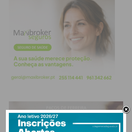
PAÇOS DE FERREIRA
21
°
clear sky
71% humidade