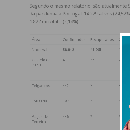
Segundo o mesmo relatório, são atualmente 58
da pandemia a Portugal, 14.229 ativos (24,52
1.822 em óbito (3,14%).
Área
Confirmados
Recuperados
Óbito
Nacional
58.012
41.961
1.822
Castelo de
41
26
2
Paiva
Felgueiras
442
*
*
Lousada
387
*
*
Paços de
436
*
*
Ferreira