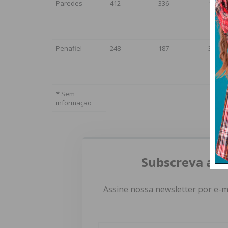
Paredes
412
336
11
Penafiel
248
187
3
* Sem
informação
Subscreva a n
Assine nossa newsletter por e-m