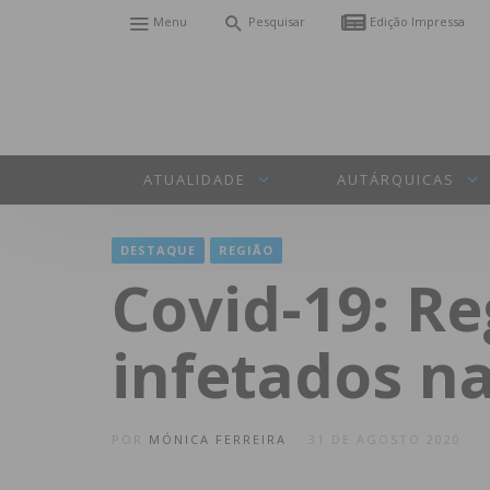
Menu
Pesquisar
Edição Impressa
ATUALIDADE
AUTÁRQUICAS
DESTAQUE
REGIÃO
Covid-19: Re
infetados n
POR
MÓNICA FERREIRA
31 DE AGOSTO 2020