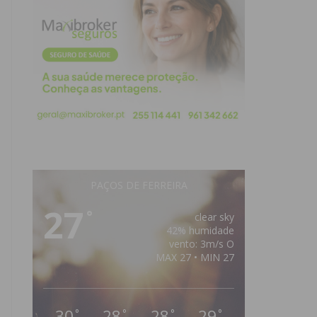
PAÇOS DE FERREIRA
27
°
clear sky
42% humidade
vento: 3m/s O
MAX 27 • MIN 27
30
28
28
29
°
°
°
°