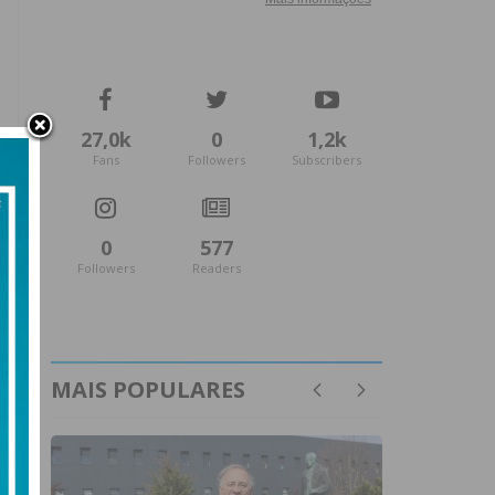
27,0k
0
1,2k
Fans
Followers
Subscribers
0
577
Followers
Readers
MAIS POPULARES