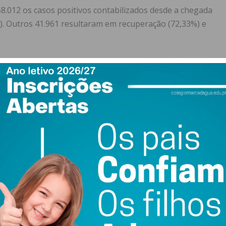
.012 os casos positivos contabilizados desde a chegada
%). Outros 41.961 resultaram em recuperação (72,33%) e
s
Ativos
Fonte
14.229
Relatório da situação da DGS de 31 de agosto de 2020
16
Casos confirmados com base no relatório da situação da
DGS de 31 de agosto
Recuperados e óbitos com base em dados da autarquia
(27/08)
*
Casos confirmados com base no relatório da situação da
DGS de 31 de agosto
*
Casos confirmados com base no relatório da situação da
DGS de 31 de agosto
*
Casos confirmados com base no relatório da situação da
DGS de 31 de agosto