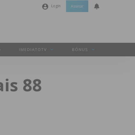
Login
Assinar
Nome de utilizador ou email
*
Senha
*
O
IMEDIATOTV
BÓNUS
Manter sessão
is 88
INICIAR SESSÃO
Perdeu a sua senha?