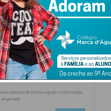
*
Casos confirmados com base no relatório da situação da
DGS de 31 de agosto
Recuperados e óbitos com base em dados do IMEDIATO
(26/07)
*
Casos confirmados com base no relatório da situação da
DGS de 31 de agosto
Recuperados e óbitos com base em dados do IMEDIATO
(26/07)
ewsletter do Imediato
ail e obtenha de forma regular a informação
atualizada.