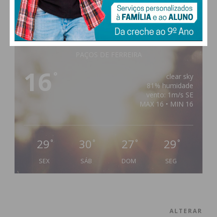
PAÇOS DE FERREIRA
16
°
clear sky
81% humidade
vento: 1m/s SE
MAX 16 • MIN 16
29
30
27
29
°
°
°
°
SEX
SÁB
DOM
SEG
ALTERAR