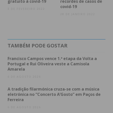
gratuito à covid-19
recordes de casos de
Na região, Paredes, sendo o município mais
covid-19
3 DE FEVEREIRO 2022
populoso, com cerca de 86 mil habitantes, foi
28 DE JANEIRO 2022
também o município com maior número de
infeções – foram 9.120 os casos confirmados de
covid-19. Já Paços de Ferreira, com 56 mil
habitantes, foi o segundo concelho com mais casos
TAMBÉM PODE GOSTAR
positivos, 8.696.
Francisco Campos vence 1.ª etapa da Volta a
Consulte a tabela e
conheça
mais sobre o seu
Portugal e Rui Oliveira veste a Camisola
concelho:
Amarela
6 DE AGOSTO 2026
A tradição filarmónica cruza-se com a música
eletrónica no “Concerto A’Gosto” em Paços de
Ferreira
6 DE AGOSTO 2026