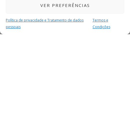
VER PREFERÊNCIAS
Política de privacidade e Tratamento de dados
Termos e
pessoais
Condições
MAIS PARA SI
FACEBOOK
TWITTER
YOUTUBE
INSTAGRAM
READERS
SERVIÇOS