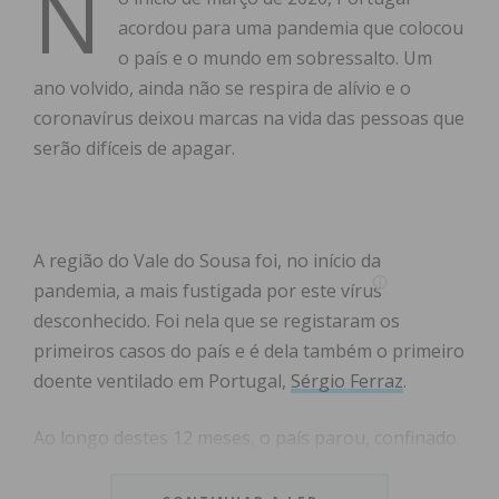
N
acordou para uma pandemia que colocou
o país e o mundo em sobressalto. Um
ano volvido, ainda não se respira de alívio e o
coronavírus deixou marcas na vida das pessoas que
serão difíceis de apagar.
A região do Vale do Sousa foi, no início da
pandemia, a mais fustigada por este vírus
desconhecido. Foi nela que se registaram os
primeiros casos do país e é dela também o primeiro
doente ventilado em Portugal,
Sérgio Ferraz
.
Ao longo destes 12 meses, o país parou, confinado
pelas medidas impostas pelo Governo. Os serviços
de saúde estiveram em risco de rutura e o Centro