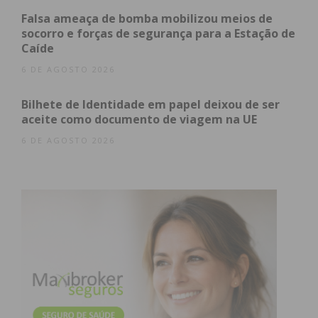
Falsa ameaça de bomba mobilizou meios de
Subscreva a newsletter do
socorro e forças de segurança para a Estação de
Caíde
Imediato
6 DE AGOSTO 2026
Assine nossa newsletter por e-mail e
Bilhete de Identidade em papel deixou de ser
obtenha de forma regular a informação
aceite como documento de viagem na UE
atualizada.
6 DE AGOSTO 2026
Eu li e concordo com os
termos e
condições