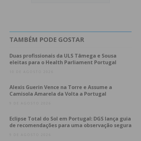
TAMBÉM PODE GOSTAR
Duas profissionais da ULS Tâmega e Sousa
eleitas para o Health Parliament Portugal
10 DE AGOSTO 2026
Alexis Guerin Vence na Torre e Assume a
Camisola Amarela da Volta a Portugal
Subscreva a newsletter do
9 DE AGOSTO 2026
Imediato
Eclipse Total do Sol em Portugal: DGS lança guia
de recomendações para uma observação segura
Assine nossa newsletter por e-mail e
obtenha de forma regular a informação
9 DE AGOSTO 2026