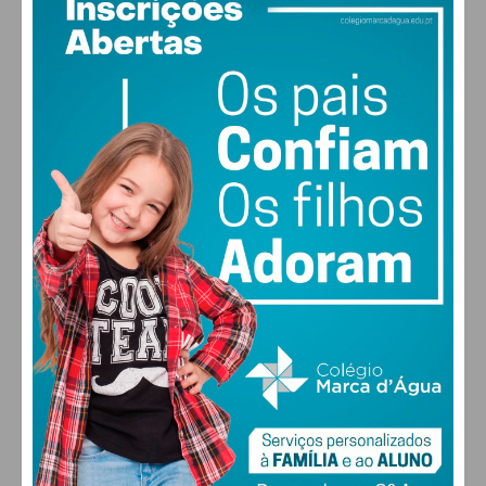
30
°
clear sky
50% humidade
vento: 5m/s O
MAX 30 • MIN 28
30
31
31
32
°
°
°
°
SEG
TER
QUA
QUI
ALTERAR
FARMACIAS DE SERVIÇO EM PAÇOS DE