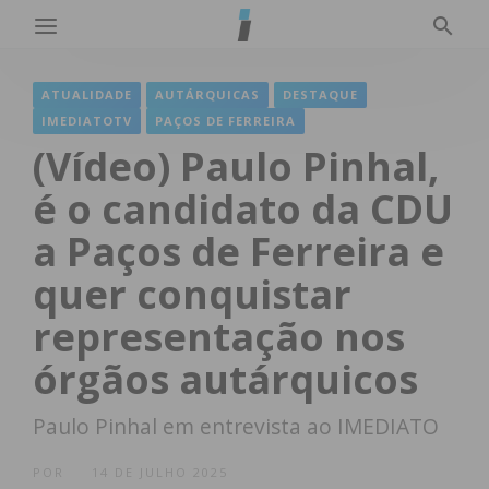
ATUALIDADE
AUTÁRQUICAS
DESTAQUE
IMEDIATOTV
PAÇOS DE FERREIRA
(Vídeo) Paulo Pinhal,
é o candidato da CDU
a Paços de Ferreira e
quer conquistar
representação nos
órgãos autárquicos
Paulo Pinhal em entrevista ao IMEDIATO
POR
14 DE JULHO 2025