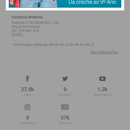
FERREIRA
27,0k
0
1,2k
Fans
Followers
Subscribers
0
576
Followers
Readers