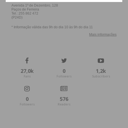
27,0k
0
1,2k
Fans
Followers
Subscribers
0
576
Followers
Readers