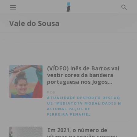
Vale do Sousa
(VÍDEO) Inês de Barros vai
vestir cores da bandeira
portuguesa nos Jogos
Olímpicos de Paris
POR
ATUALIDADE
DESPORTO
DESTAQ
UE
IMEDIATOTV
MODALIDADES
N
ACIONAL
PAÇOS DE
FERREIRA
PENAFIEL
Em 2021, o número de
vítimas na região cresceu