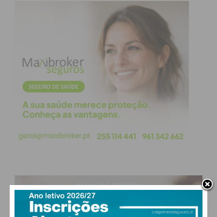
PAÇOS DE FERREIRA
29
°
clear sky
50% humidade