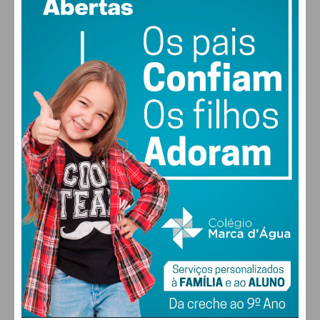
vento: 5m/s O
MAX 29 • MIN 29
29
31
31
32
°
°
°
°
SEG
TER
QUA
QUI
ALTERAR
FARMACIAS DE SERVIÇO EM PAÇOS DE
FERREIRA