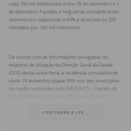
cada 100 mil habitantes) entre 18 de novembro e 1
de dezembro. Paredes e Felgueiras contabilizaram
incrementos superiores a 60% e alcançam os 200
infetados por 100 mil habitantes.
De acordo com as informações divulgadas no
relatório de situação da Direção Geral da Saúde
(DGS) desta sexta-feira, a incidência cumulativa de
covid-19 aumentou quase 39% nos seis municípios
da região analisados pelo IMEDIATO – Castelo de
Paiva, Felgueiras, Lousada, Paços de Ferreira,
Paredes e Penafiel .
CONTINUAR A LER...
Comparando os dados mais recentes com os do
último
boletim epidemiológico
, relativo ao período