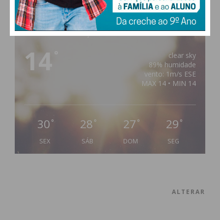
PAÇOS DE FERREIRA
14
°
clear sky
89% humidade
vento: 1m/s ESE
MAX 14 • MIN 14
30
28
27
29
°
°
°
°
SEX
SÁB
DOM
SEG
ALTERAR