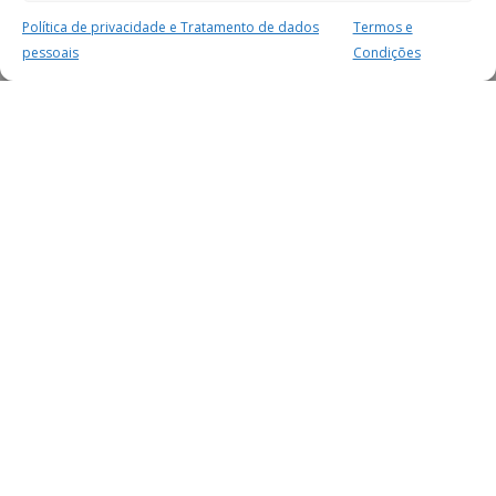
Política de privacidade e Tratamento de dados
Termos e
pessoais
Condições
MAIS PARA SI
FACEBOOK
TWITTER
YOUTUBE
INSTAGRAM
READERS
SERVIÇOS
SOBRE NÓS