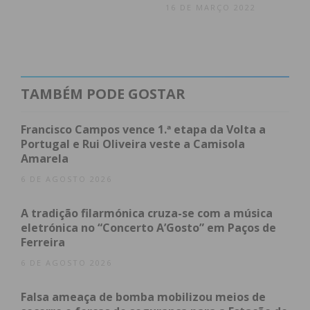
16 DE MARÇO 2022
*Dados do boletim epidemiológico da Direção
Geral da saúde de 03/12.
TAMBÉM PODE GOSTAR
Subscreva a newsletter do
Imediato
Francisco Campos vence 1.ª etapa da Volta a
Portugal e Rui Oliveira veste a Camisola
Amarela
Assine nossa newsletter por e-mail e
obtenha de forma regular a informação
6 DE AGOSTO 2026
atualizada.
A tradição filarmónica cruza-se com a música
eletrónica no “Concerto A’Gosto” em Paços de
Ferreira
6 DE AGOSTO 2026
Eu li e concordo com os
termos e
Falsa ameaça de bomba mobilizou meios de
condições