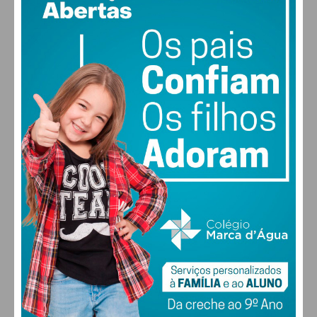
18
85% humidade
vento: 1m/s E
MAX 18 • MIN 18
28
27
28
29
°
°
°
°
SÁB
DOM
SEG
TER
ALTERAR
FARMACIAS DE SERVIÇO EM PAÇOS DE
FERREIRA