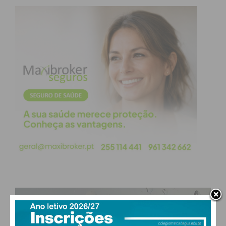
PAÇOS DE FERREIRA
°
light rain