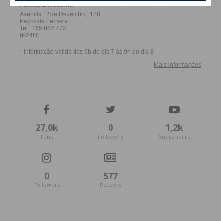
27,0k
0
1,2k
Fans
Followers
Subscribers
0
577
Followers
Readers