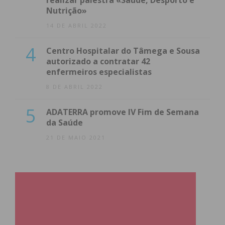
realizar palestra «Saúde, Desporto e
Nutrição»
14 DE ABRIL 2022
4
Centro Hospitalar do Tâmega e Sousa
autorizado a contratar 42
enfermeiros especialistas
8 DE ABRIL 2022
5
ADATERRA promove IV Fim de Semana
da Saúde
21 DE MAIO 2021