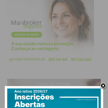
PAÇOS DE FERREIRA
29
°
clear sky
47% humidade
vento: 4m/s O