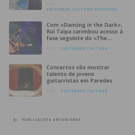
meio século de dedicação
POR
SOCIEDADE
CULTURA
DESTAQUE
Com «Dancing in the Dark»,
Rui Taipa carimbou acesso à
fase seguinte do «The
Voice»
POR
SOCIEDADE
CULTURA
Concertos vão mostrar
talento de jovens
guitarristas em Paredes
POR
SOCIEDADE
CULTURA
PUBLICAÇÕES ANTERIORES