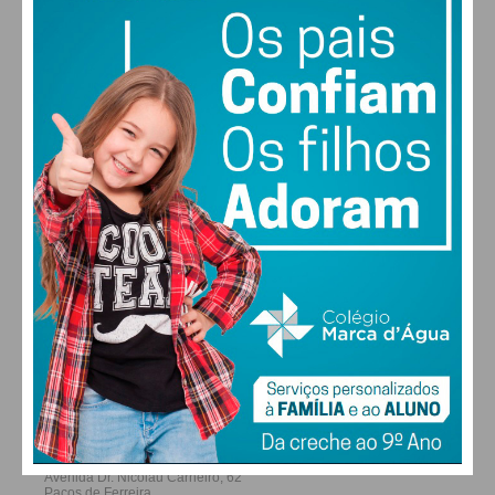
MAX 29 • MIN 28
29
30
29
27
°
°
°
°
QUI
SEX
SÁB
DOM
ALTERAR
FARMACIAS DE SERVIÇO EM PAÇOS DE
FERREIRA