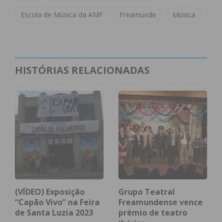
Escola de Música da AMF
Freamunde
Música
HISTÓRIAS RELACIONADAS
(VÍDEO) Exposição
Grupo Teatral
“Capão Vivo” na Feira
Freamundense vence
Subscreva a newsletter do
de Santa Luzia 2023
prémio de teatro