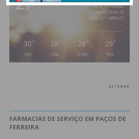
27
clear sky
42% humidade
vento: 3m/s O
MAX 27 • MIN 27
30
28
28
29
°
°
°
°
SEX
SÁB
DOM
SEG
ALTERAR
FARMACIAS DE SERVIÇO EM PAÇOS DE
FERREIRA