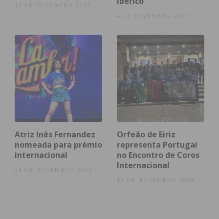
Imediato
ibérico
13 DE DEZEMBRO 2023
4 DE DEZEMBRO 2023
Assine nossa newsletter por e-mail e
obtenha de forma regular a informação
atualizada.
Eu li e concordo com os
termos e
condições
Atriz Inês Fernandez
Orfeão de Eiriz
nomeada para prémio
representa Portugal
internacional
no Encontro de Coros
Internacional
24 DE NOVEMBRO 2023
18 DE NOVEMBRO 2023