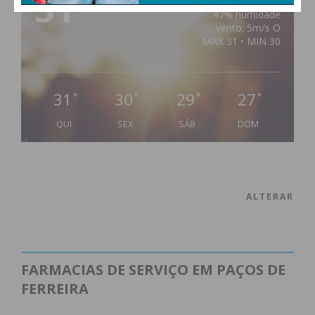
31
°
clear sky
47% humidade
vento: 5m/s O
MAX 31 • MIN 30
31
30
29
27
°
°
°
°
QUI
SEX
SÁB
DOM
ALTERAR
FARMACIAS DE SERVIÇO EM PAÇOS DE
FERREIRA