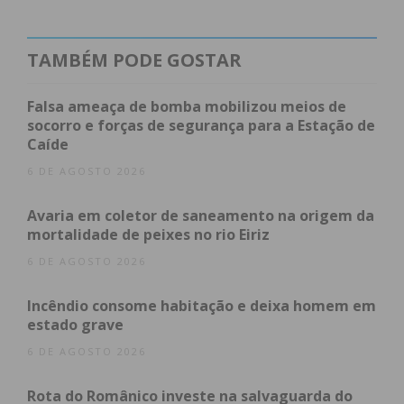
TAMBÉM PODE GOSTAR
Eu li e concordo com os
termos e
Falsa ameaça de bomba mobilizou meios de
condições
socorro e forças de segurança para a Estação de
Caíde
6 DE AGOSTO 2026
Avaria em coletor de saneamento na origem da
mortalidade de peixes no rio Eiriz
6 DE AGOSTO 2026
Incêndio consome habitação e deixa homem em
estado grave
6 DE AGOSTO 2026
Rota do Românico investe na salvaguarda do