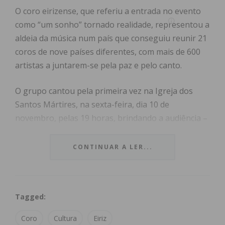
O coro eirizense, que referiu a entrada no evento
como “um sonho” tornado realidade, representou a
aldeia da música num país que conseguiu reunir 21
coros de nove países diferentes, com mais de 600
artistas a juntarem-se pela paz e pelo canto.
O grupo cantou pela primeira vez na Igreja dos
Santos Mártires, na sexta-feira, dia 10 de
novembro, pelas 19 horas, brindando a audiência –
local e estrangeira – com vários clássicos da música
portuguesa, com um destaque para a rendição da
CONTINUAR A LER...
música “Menina Estás À Janela”, de Vitorino.
O Orfeão teve ainda a honra de tocar no Palácio da
Tagged:
Bahia, um dos principais locais de atração turística
desta zona específica de Marrocos, no dia seguinte
Coro
Cultura
Eiriz