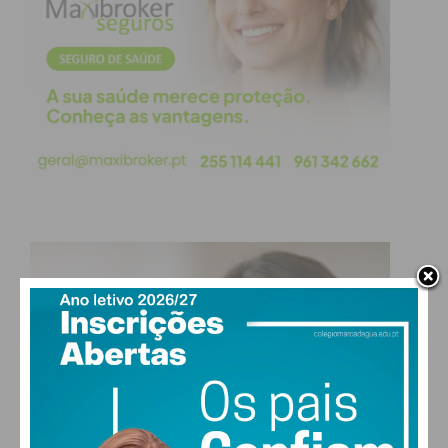
Pois é, os livros continuam a ser indispensáveis e
voltei a precisar de reler parte do último livro que
escrevi sobre Saramago para confirmar que isso,
um livro, é sempre objecto de interesse para o
leitor. Por isso também, desse livro, transcrevo o
que lá escrevi:
“Em jeito de remate, fica o registo de uma nova
pergunta: Aqui, Saramago é provocador ? Talvez
sim mas, muitos dos que falaram, criticaram ou
disseram mal do escritor, não o leram… e ele é só o
nosso Prémio Nobel! Pela imaginação, pela
linguagem que inventou, pelo que disse, pelo que
argumentou… Afinal, parece, o homem e o escritor
coincidem, pelo que é preciso saber ler Saramago!
Leia
mais artigos
na página de opinião