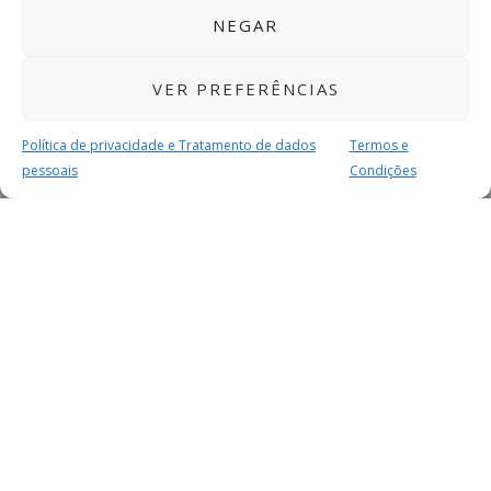
NEGAR
VER PREFERÊNCIAS
Política de privacidade e Tratamento de dados
Termos e
pessoais
Condições
MAIS PARA SI
FACEBOOK
TWITTER
YOUTUBE
INSTAGRAM
READERS