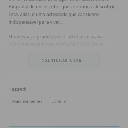
Biografia de um escritor que continuo a descobrir…
Esta, aliás, é uma actividade que considero
indispensável para viver…
Num espaço grande, vazio, só eu procurava
contactar os autores, os títulos novos. Só eu
procurava encontrar páginas novas, aquelas que,
em silêncio, esperam os leitores. Sem fila para
CONTINUAR A LER...
pagar, confirmei com o Marco que quase só as
raspadinhas ou o material de entretenimento atrai
clientes. Quanto aos livros… quase nada merece o
Tagged:
entusiasmo de aquisição. Porque quase ninguém lê,
confirmamos, ninguém quer ler, ninguém procura
Manuela Bentes
Ucrânia
um livro para descobrir… Para comprar, o encanto
é ainda menor…