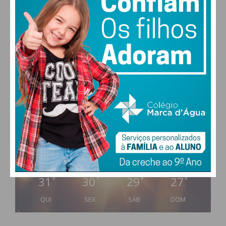
do
IMEDIATO
.
Subscreva a newsletter do
Imediato
PAÇOS DE FERREIRA
Assine nossa newsletter por e-mail e
31
°
clear sky
obtenha de forma regular a informação
47% humidade
atualizada.
vento: 5m/s O
MAX 31 • MIN 30
31
30
29
27
°
°
°
°
Eu li e concordo com os
termos e
QUI
SEX
SÁB
DOM
condições