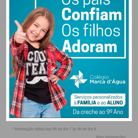
atribuição da realização das festividades – que
SEX
SÁB
DOM
SEG
corrigimos para a inteira responsabilidade da
Comissão de Festas do Corpo de Deus – e uma
conotação política, demonstra apenas uma
avaliação errada da nossa ação ou intenção e só
ALTERAR
responsabiliza quem o fez.
FARMACIAS DE SERVIÇO EM PAÇOS DE
Subscreva a newsletter do
FERREIRA
Imediato
Assine nossa newsletter por e-mail e
obtenha de forma regular a informação
atualizada.