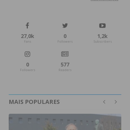
Eu li e concordo com os
termos e
condições
27,0k
0
1,2k
Fans
Followers
Subscribers
0
577
Followers
Readers
MAIS POPULARES