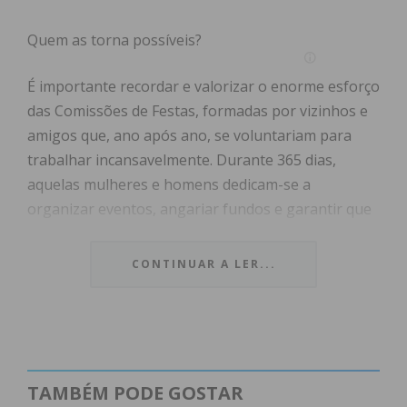
Quem as torna possíveis?
É importante recordar e valorizar o enorme esforço
das Comissões de Festas, formadas por vizinhos e
amigos que, ano após ano, se voluntariam para
trabalhar incansavelmente. Durante 365 dias,
aquelas mulheres e homens dedicam-se a
organizar eventos, angariar fundos e garantir que
nada falte para nos proporcionar a celebração tão
especial.
CONTINUAR A LER...
É o empenho e a dedicação do nosso povo que
move esta festa!
Claro que é necessário o apoio precioso de
TAMBÉM PODE GOSTAR
instituições como a