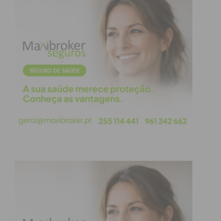
O coração e a alma da Festa do Corpo de Deus são
o trabalho voluntário dos Festeiros, os donativos e
o envolvimento de cada um de nós e das empresas
que prestam os seus patrocínios. É este “sacrifício”
feito com carinho que mantém viva a nossa
tradição e a torna tão grandiosa.
É o momento para agradecer à Comissão de 2025
pelo trabalho incansável e dedicado que nos
proporcionou as Festas que vivemos na semana
passada. O vosso esforço é verdadeiramente
inspirador!
À Comissão de 2026! Que venham as ideias, a
dedicação e a alegria!