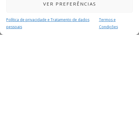
VER PREFERÊNCIAS
Política de privacidade e Tratamento de dados
Termos e
pessoais
Condições
MAIS PARA SI
FACEBOOK
TWITTER
YOUTUBE
INSTAGRAM
READERS
SERVIÇOS