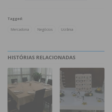
em Portugal e Espanha, explica ainda a nota de
imprensa enviada ao IMEDIATO.
Tagged:
Mercadona
Negócios
Ucrânia
Subscreva a newsletter do
Imediato
HISTÓRIAS RELACIONADAS
Assine nossa newsletter por e-mail e
obtenha de forma regular a informação
atualizada.
Eu li e concordo com os
termos e
condições