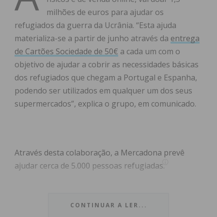
milhões de euros para ajudar os
refugiados da guerra da Ucrânia. “Esta ajuda
materializa-se a partir de junho através da
entrega
de Cartões Sociedade de 50€
a cada um com o
objetivo de ajudar a cobrir as necessidades básicas
dos refugiados que chegam a Portugal e Espanha,
podendo ser utilizados em qualquer um dos seus
supermercados”, explica o grupo, em comunicado.
Através desta colaboração, a Mercadona prevê
ajudar cerca de 5.000 pessoas refugiadas.
A
empresa realizará a entrega destes cartões
“através das entidades autorizadas
dentro dos
CONTINUAR A LER...
programas oficiais de acolhimento de ucranianos”