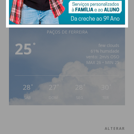
PAÇOS DE FERREIRA
25
°
few clouds
61% humidade
vento: 2m/s OSO
MAX 26 • MIN 25
28
27
28
30
°
°
°
°
SÁB
DOM
SEG
TER
ALTERAR