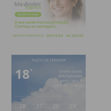
PAÇOS DE FERREIRA
18
°
broken clouds
86% humidade
vento: 1m/s E
MAX 18 • MIN 18
28
27
28
29
°
°
°
°