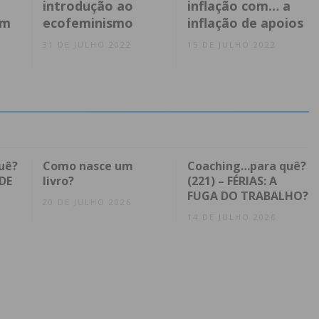
introdução ao
inflação com… a
êm
ecofeminismo
inflação de apoios
31 DE JULHO 2022
15 DE JULHO 2022
uê?
Como nasce um
Coaching…para quê?
DE
livro?
(221) – FÉRIAS: A
FUGA DO TRABALHO?
20 DE JULHO 2026
14 DE JULHO 2026