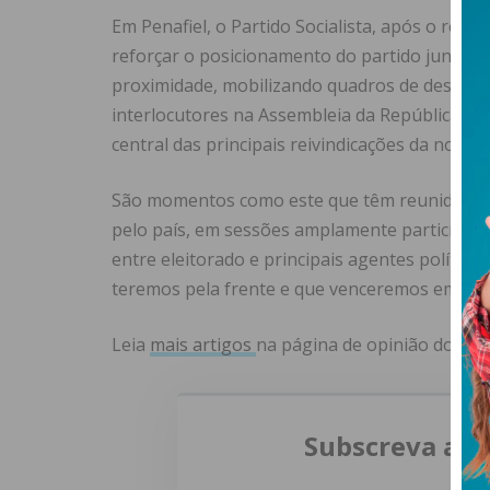
Em Penafiel, o Partido Socialista, após o resu
reforçar o posicionamento do partido junto d
proximidade, mobilizando quadros de destaque
interlocutores na Assembleia da República, d
central das principais reivindicações da noss
São momentos como este que têm reunido milit
pelo país, em sessões amplamente participad
entre eleitorado e principais agentes político
teremos pela frente e que venceremos em con
Leia
mais artigos
na página de opinião do
IME
Subscreva a n