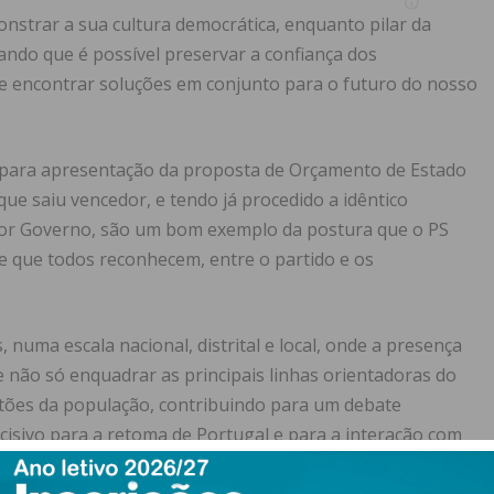
onstrar a sua cultura democrática, enquanto pilar da
ndo que é possível preservar a confiança dos
 e encontrar soluções em conjunto para o futuro do nosso
e para apresentação da proposta de Orçamento de Estado
que saiu vencedor, e tendo já procedido a idêntico
rior Governo, são um bom exemplo da postura que o PS
se que todos reconhecem, entre o partido e os
s, numa escala nacional, distrital e local, onde a presença
 não só enquadrar as principais linhas orientadoras do
ões da população, contribuindo para um debate
cisivo para a retoma de Portugal e para a interação com
istantes e menos acessíveis.