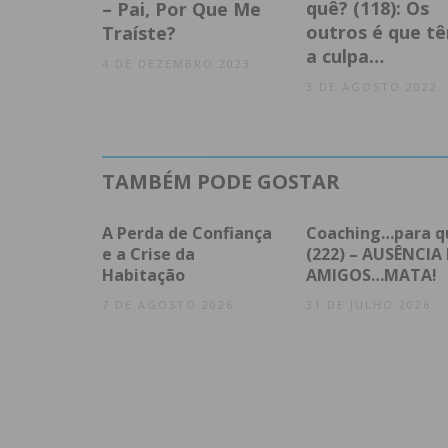
quê? (118): Os
– Pai, Por Que Me
outros é que t
Traíste?
a culpa…
4 DE DEZEMBRO 2023
3 DE AGOSTO 2022
TAMBÉM PODE GOSTAR
A Perda de Confiança
Coaching…para q
e a Crise da
(222) – AUSÊNCIA 
Habitação
AMIGOS…MATA!
7 DE AGOSTO 2026
31 DE JULHO 2026