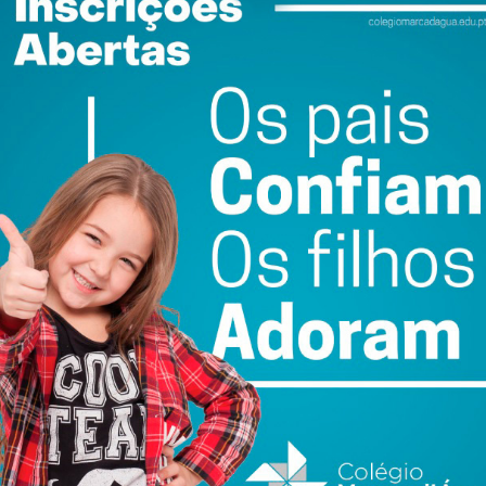
ltado eleitoral nas autárquicas do ano passado, que veio
os penafidelenses, tem-se redobrado em ações de
 da política nacional e aqueles que são os nossos
e forma a conduzir esforços para a colocação na agenda
a comunidade.
antes e simpatizantes do partido por todo o distrito, e
as e que são um exemplo de uma política de proximidade
s, um fator decisivo face aos tremendos desafios que
junto.
DIATO
.
ewsletter do Imediato