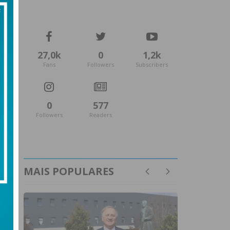
27,0k
0
1,2k
Fans
Followers
Subscribers
0
577
Followers
Readers
MAIS POPULARES