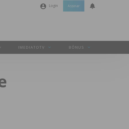
Login
Assinar
Nome de utilizador ou email
*
Senha
*
O
IMEDIATOTV
BÓNUS
Manter sessão
e
INICIAR SESSÃO
Perdeu a sua senha?