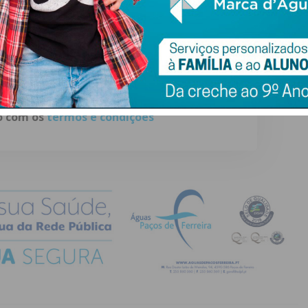
ail e obtenha de forma regular a informação
atualizada.
do com os
termos e condições