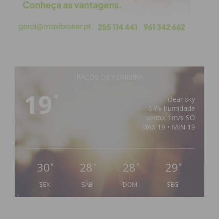
PAÇOS DE FERREIRA
19
°
clear sky
64% humidade
vento: 1m/s SO
MAX 19 • MIN 19
30
28
28
29
°
°
°
°
SEX
SÁB
DOM
SEG