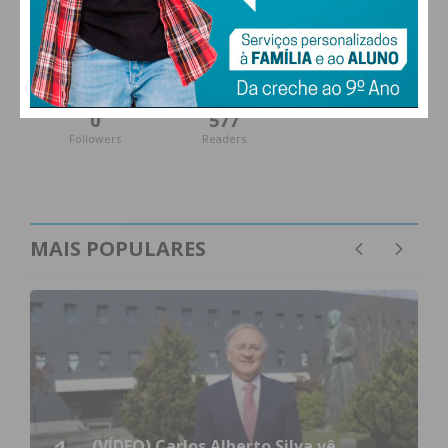
27,0k
0
1,2k
Fans
Followers
Subscribers
0
577
Followers
Readers
MAIS POPULARES
(VÍDEO) Carlos Alberto Silva vê