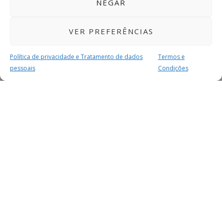
NEGAR
VER PREFERÊNCIAS
Política de privacidade e Tratamento de dados
Termos e
pessoais
Condições
MAIS PARA SI
FACEBOOK
TWITTER
YOUTUBE
INSTAGRAM
READERS