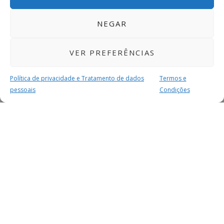
NEGAR
VER PREFERÊNCIAS
Política de privacidade e Tratamento de dados
Termos e
pessoais
Condições
MAIS PARA SI
FACEBOOK
TWITTER
YOUTUBE
INSTAGRAM
READERS