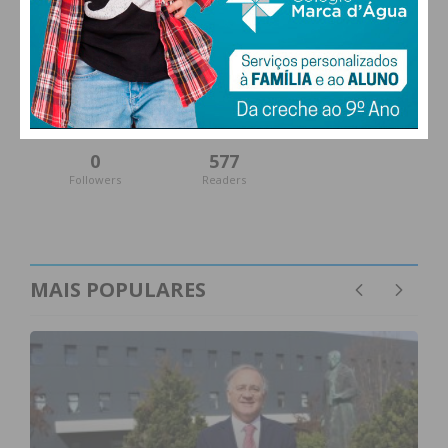
27,0k
0
1,2k
Fans
Followers
Subscribers
0
577
Followers
Readers
MAIS POPULARES