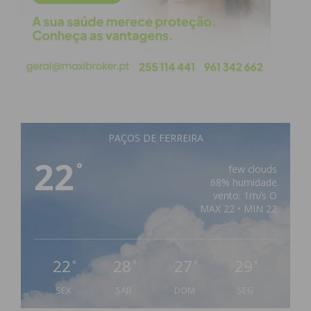
PAÇOS DE FERREIRA
22
°
few clouds
68% humidade
vento: 1m/s O
MAX 22 • MIN 22
22
28
27
29
°
°
°
°
SEX
SÁB
DOM
SEG