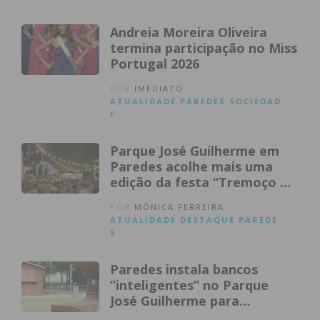
Andreia Moreira Oliveira
termina participação no Miss
Portugal 2026
POR
IMEDIATO
ATUALIDADE
PAREDES
SOCIEDAD
E
Parque José Guilherme em
Paredes acolhe mais uma
edição da festa “Tremoço &
Companhia”
POR
MÓNICA FERREIRA
ATUALIDADE
DESTAQUE
PAREDE
S
Paredes instala bancos
“inteligentes” no Parque
José Guilherme para
modernizar espaço público