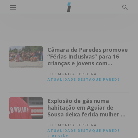
Câmara de Paredes promove
“Férias Inclusivas” para 16
crianças e jovens com
deficiência
POR
MÓNICA FERREIRA
ATUALIDADE
DESTAQUE
PAREDE
S
Explosão de gás numa
habitação em Aguiar de
Sousa deixa ferida mulher de
60 anos
POR
MÓNICA FERREIRA
ATUALIDADE
DESTAQUE
PAREDE
S
REGIÃO