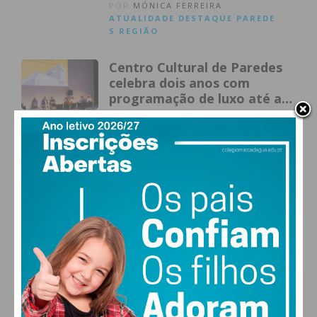
POR
MÓNICA FERREIRA
ATUALIDADE
DESTAQUE
PAREDE
S
REGIÃO
Centro Cultural de Paredes
celebra dois anos com
programação de luxo até ao
final de 2026
POR
MÓNICA FERREIRA
ATUALIDADE
DESTAQUE
PAREDE
S
REGIÃO
Paredes promove formação
gratuita sobre incentivos
fiscais à habitação para
profissionais do setor
POR
MÓNICA FERREIRA
ATUALIDADE
DESTAQUE
PAREDE
S
GNR desmantela rede de