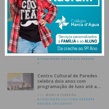
abate clandestino e furto de
animais no Norte
POR
MÓNICA FERREIRA
ATUALIDADE
DESTAQUE
PAÇOS
DE FERREIRA
PAREDES
PENAFIEL
Paredes distingue oito
personalidades e instituições
com a Medalha de Ouro do
Município
POR
MÓNICA FERREIRA
ATUALIDADE
DESTAQUE
PAREDE
S
Centro Cultural de Paredes
celebra dois anos com
programação de luxo até ao
final de 2026
POR
MÓNICA FERREIRA
ATUALIDADE
CULTURA
PAREDES
REGIÃO
SOCIEDADE