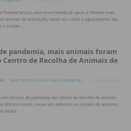
E
PENAFIEL
11 DE MARÇO 2021
e Penafiel lançou uma nova medida de apoio a famílias mais
am animais de estimação, tendo em conta o agravamento das
 e sociais…
de pandemia, mais animais foram
 Centro de Recolha de Animais de
RA
DESTAQUE
ATUALIDADE
PENAFIEL
8 DE DEZEMBRO
o em tempos de pandemia. No Centro de Recolha de Animais
nos últimos meses, houve um aumento no número de adoções,
om dados…