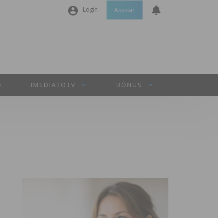
Login
Assinar
Nome de utilizador ou email
*
Senha
*
O
IMEDIATOTV
BÓNUS
Manter sessão
INICIAR SESSÃO
Perdeu a sua senha?