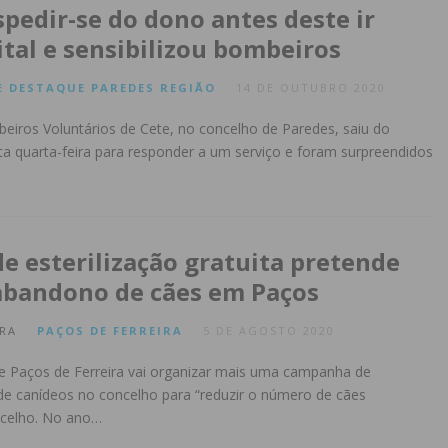
spedir-se do dono antes deste ir
ital e sensibilizou bombeiros
E
DESTAQUE
PAREDES
REGIÃO
14 DE OUTUBRO 2020
iros Voluntários de Cete, no concelho de Paredes, saiu do
a quarta-feira para responder a um serviço e foram surpreendidos
 esterilização gratuita pretende
abandono de cães em Paços
RA
PAÇOS DE FERREIRA
5 DE AGOSTO 2020
e Paços de Ferreira vai organizar mais uma campanha de
a de canídeos no concelho para “reduzir o número de cães
celho. No ano…