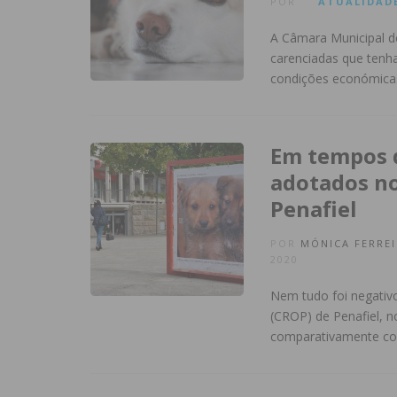
POR
ATUALIDAD
A Câmara Municipal d
carenciadas que tenh
condições económicas
Em tempos 
adotados no
Penafiel
POR
MÓNICA FERREI
2020
Nem tudo foi negativ
(CROP) de Penafiel, 
comparativamente c