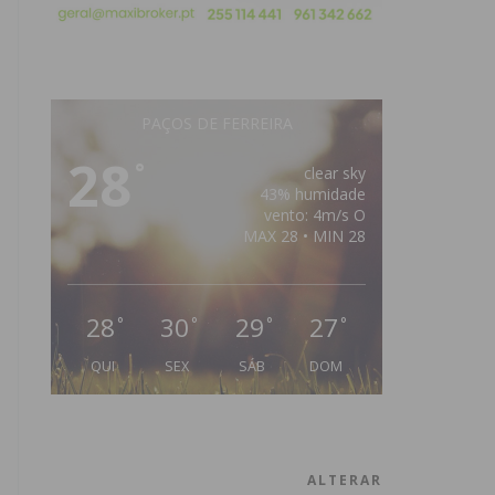
PAÇOS DE FERREIRA
28
°
clear sky
43% humidade
vento: 4m/s O
MAX 28 • MIN 28
28
30
29
27
°
°
°
°
QUI
SEX
SÁB
DOM
ALTERAR