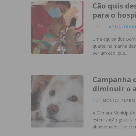
Cão quis de
para o hosp
POR
ATUALIDAD
Uma equipa dos Bombe
quartel na manhã dest
por um cão, que…
Campanha de
diminuir o 
POR
MÓNICA FERREI
A Câmara Municipal d
esterilização gratuit
abandonados” no con