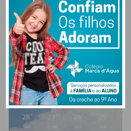
PAÇOS DE FERREIRA
18
°
broken clouds
86% humidade
vento: 1m/s E
MAX 18 • MIN 18
28
27
28
29
°
°
°
°
SÁB
DOM
SEG
TER