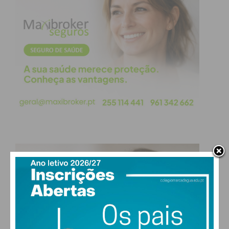
Imediato
Assine nossa newsletter por e-mail e
obtenha de forma regular a informação
atualizada.
Eu li e concordo com os
termos e
condições