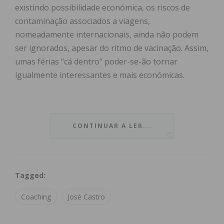
existindo possibilidade económica, os riscos de
contaminação associados a viagens,
nomeadamente internacionais, ainda não podem
ser ignorados, apesar do ritmo de vacinação. Assim,
umas férias “cá dentro” poder-se-ão tornar
igualmente interessantes e mais económicas.
Apesar de toda a situação pandémica levar a
CONTINUAR A LER...
pensar que se trabalhou menos, isso pode não
corresponder realmente à verdade. Os que tiveram
oportunidade de trabalhar provavelmente fizeram-
Tagged:
no de forma mais intensiva. O teletrabalho veio
trazer dificuldades acrescidas na distinção clara
Coaching
José Castro
entre o término ou não do dia trabalho! O stress
sentido, aliado ao complexo ambiente em casa