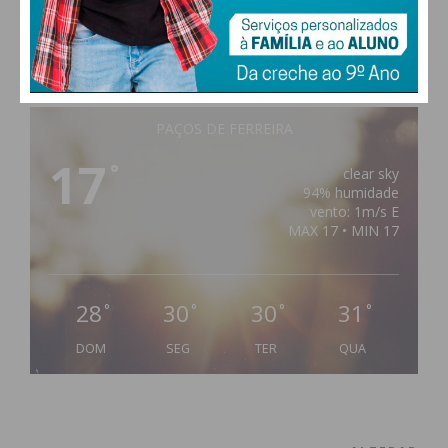
PAÇOS DE FERREIRA
17
°
clear sky
94% humidade
vento: 1m/s E
MAX 17 • MIN 17
28
30
30
31
°
°
°
°
DOM
SEG
TER
QUA