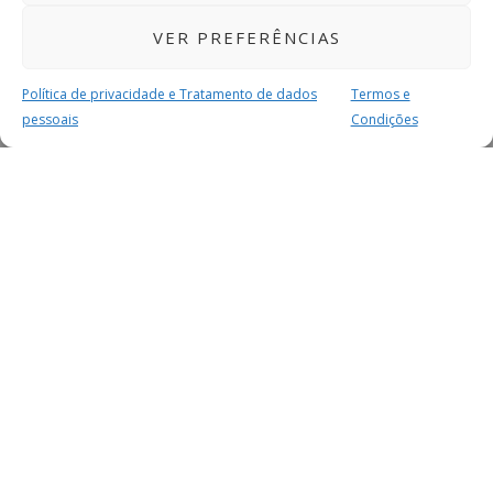
VER PREFERÊNCIAS
Política de privacidade e Tratamento de dados
Termos e
pessoais
Condições
MAIS PARA SI
FACEBOOK
TWITTER
YOUTUBE
INSTAGRAM
READERS
SERVIÇOS