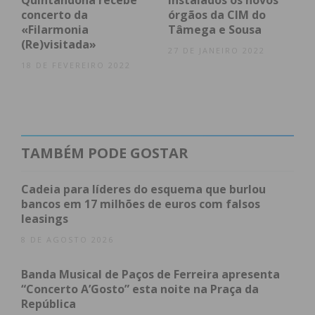
Quintandona recebe
Instalados os novos
Universidade de Coimbra, do Minho e de Trás-os-
concerto da
órgãos da CIM do
«Filarmonia
Tâmega e Sousa
Montes e Alto Douro, bem como a Escola Superior
(Re)visitada»
Agrária do Politécnico de Coimbra. Também a
27 DE JANEIRO 2022
18 DE FEVEREIRO 2022
Infraestruturas de Portugal e outras entidades
municipais e intermunicipais do Norte aderiram à
iniciativa.
TAMBÉM PODE GOSTAR
Subscreva a newsletter do
Cadeia para líderes do esquema que burlou
Imediato
bancos em 17 milhões de euros com falsos
leasings
Assine nossa newsletter por e-mail e
8 DE AGOSTO 2026
obtenha de forma regular a informação
atualizada.
Banda Musical de Paços de Ferreira apresenta
“Concerto A’Gosto” esta noite na Praça da
República