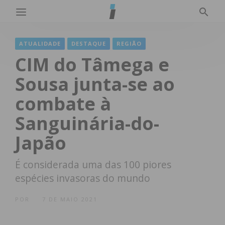
ATUALIDADE
DESTAQUE
REGIÃO
CIM do Tâmega e
Sousa junta-se ao
combate à
Sanguinária-do-
Japão
É considerada uma das 100 piores
espécies invasoras do mundo
POR
7 DE MAIO 2021