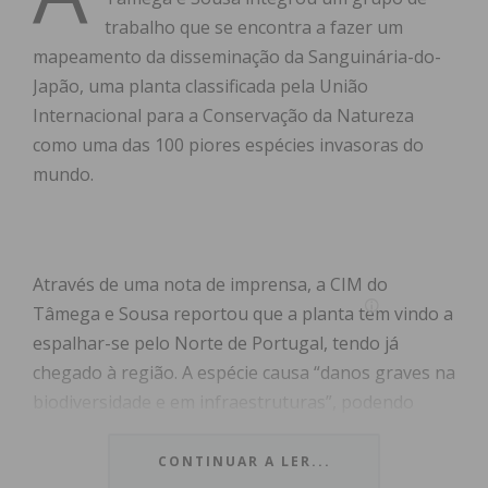
trabalho que se encontra a fazer um
mapeamento da disseminação da Sanguinária-do-
Japão, uma planta classificada pela União
Internacional para a Conservação da Natureza
como uma das 100 piores espécies invasoras do
mundo.
Através de uma nota de imprensa, a CIM do
Tâmega e Sousa reportou que a planta tem vindo a
espalhar-se pelo Norte de Portugal, tendo já
chegado à região. A espécie causa “danos graves na
biodiversidade e em infraestruturas”, podendo
danificar canalizações, danificando tubagens e
entupindo fossas, ao explorar fendas em busca de
CONTINUAR A LER...