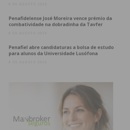
8 DE AGOSTO 2026
Penafidelense José Moreira vence prémio da
Eu li e concordo com os
termos e
combatividade na dobradinha da Tavfer
condições
8 DE AGOSTO 2026
Penafiel abre candidaturas a bolsa de estudo
para alunos da Universidade Lusófona
8 DE AGOSTO 2026