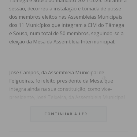
Tâmega e Sousa do mandato 2021-2025. Durante a
sessão, decorreu a instalação e tomada de posse
dos membros eleitos nas Assembleias Municipais
dos 11 Municípios que integram a CIM do Tâmega
e Sousa, num total de 50 membros, seguindo-se a
eleição da Mesa da Assembleia Intermunicipal.
José Campos, da Assembleia Municipal de
Felgueiras, foi eleito presidente da Mesa, que
integra ainda na sua constituição, como vice-
presidente, José Teixeira, da Assembleia Municipal
de Amarante, e, como secretária Eugénia Vieira, da
Assembleia Municipal de Amarante. Na reunião,
CONTINUAR A LER...
procedeu-se ainda à eleição do secretariado
executivo intermunicipal, tendo sido eleito como