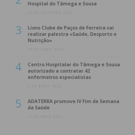
Hospital do Tâmega e Sousa
António Eduardo Marques Loureiro, pela
Coligação PPD-PSD
23 DE OUTUBRO 2023
Aquilino Rocha Pinto, pelo PS
3
Lions Clube de Paços de Ferreira vai
realizar palestra «Saúde, Desporto e
Nutrição»
Subscreva a newsletter do
14 DE ABRIL 2022
Imediato
4
Centro Hospitalar do Tâmega e Sousa
autorizado a contratar 42
Assine nossa newsletter por e-mail e
enfermeiros especialistas
obtenha de forma regular a informação
8 DE ABRIL 2022
atualizada.
5
ADATERRA promove IV Fim de Semana
da Saúde
21 DE MAIO 2021
Eu li e concordo com os
termos e