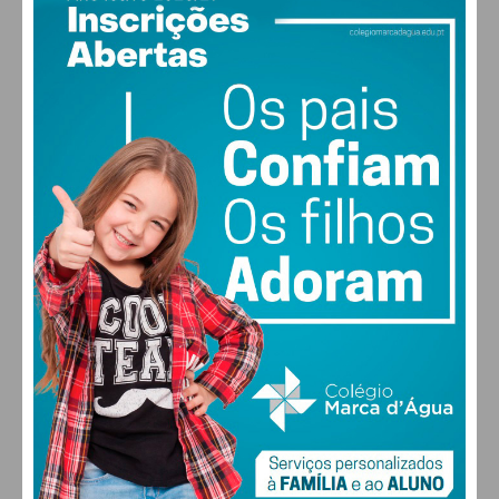
Carlos Manuel Ribeiro da Silva, pelo PS
Diogo José Marinho da Silva, pelo PS
Pelo Município de Cinfães
Mário Luís Correia da Silva, pelo PS
António Sérgio de Pinho Sales, pela Coligação
Viva Cinfães PPD/PSD.CDS-PP.PPM
João Ricardo Ferreira Pinto Campos, pelo PS
Carlos Alberto Pinheiro de Sousa, pelo PS
Pelo Município de Felgueiras
José da Silva Campos, pela Coligação Sim
Acredita – L. PS
António Alfredo Macedo Alves, pela Coligação
Sim Acredita – L. PS