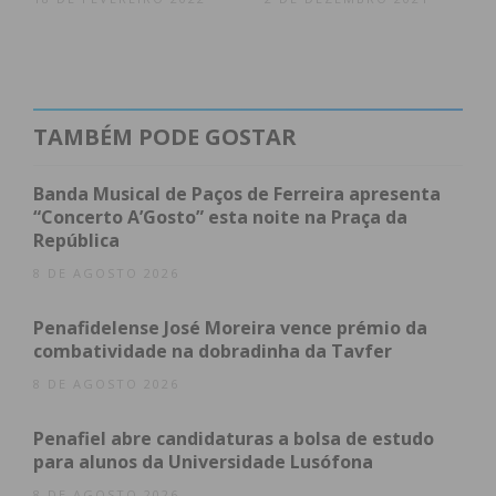
Eugénia Margarida Pinto Soares Vieira, pela
Coligação Afirmar Amarante
Estefânio Cirilo Sousa Pinto, pela Coligação
Afirmar Amarante
TAMBÉM PODE GOSTAR
Carlos Alberto Freitas Miranda, pela Coligação
Afirmar Amarante
Banda Musical de Paços de Ferreira apresenta
“Concerto A’Gosto” esta noite na Praça da
Cândido Augusto Pires Zoio, pelo PS
República
Rui Pedro Barreira Morais, pelo PS
8 DE AGOSTO 2026
Nuno Miguel Oliveira de Sousa Queirós, pelo
PS
Penafidelense José Moreira vence prémio da
combatividade na dobradinha da Tavfer
Pelo Município de Baião
8 DE AGOSTO 2026
José de Matos Dias Teixeira, pelo PS
Penafiel abre candidaturas a bolsa de estudo
Ademar Rodrigues, pelo PS
para alunos da Universidade Lusófona
José Fernando Pereira Magalhães, pelo PS
8 DE AGOSTO 2026