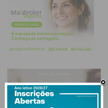
PAÇOS DE FERREIRA
28
°
clear sky
51% humidade
vento: 5m/s O
MAX 28 • MIN 27