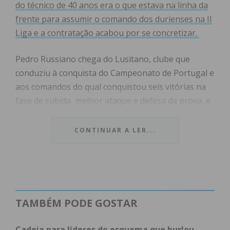
do técnico de 40 anos era o que estava na linha da
frente para assumir o comando dos durienses na II
Liga e a contratação acabou por se concretizar.
Pedro Russiano chega do Lusitano, clube que
conduziu à conquista do Campeonato de Portugal e
aos comandos do qual conquistou seis vitórias na
fase de subida, melhor ataque e defesa da prova, e
um título nacional alcançado frente ao Vitória de
Guimarães B. Na Taça de Portugal, a equipa
CONTINUAR A LER...
alentejana, liderada por Pedro Russiano, eliminou
Académico de Viseu, Estoril e AVS e só caiu aos pés
do Sporting de Braga.
Pedro Russiano assume assim, aos comandos do
TAMBÉM PODE GOSTAR
emblema rubro-negro, aquela que é a sua primeira
experiência nos campeonatos profissionais.
Cadeia para líderes do esquema que burlou