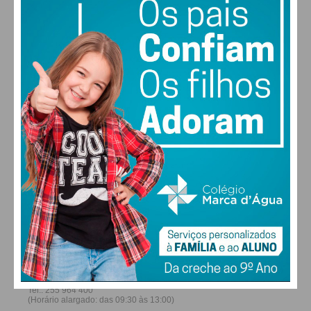
28
30
30
31
°
°
°
°
DOM
SEG
TER
QUA
ALTERAR
FARMACIAS DE SERVIÇO EM PAÇOS DE
FERREIRA