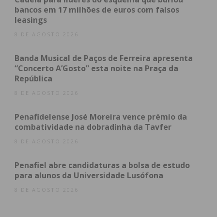
bancos em 17 milhões de euros com falsos
leasings
8 DE AGOSTO 2026
Subscreva a newsletter do
Imediato
Banda Musical de Paços de Ferreira apresenta
“Concerto A’Gosto” esta noite na Praça da
República
Assine nossa newsletter por e-mail e
obtenha de forma regular a informação
8 DE AGOSTO 2026
atualizada.
Penafidelense José Moreira vence prémio da
combatividade na dobradinha da Tavfer
8 DE AGOSTO 2026
Penafiel abre candidaturas a bolsa de estudo
Eu li e concordo com os
termos e
para alunos da Universidade Lusófona
condições
8 DE AGOSTO 2026