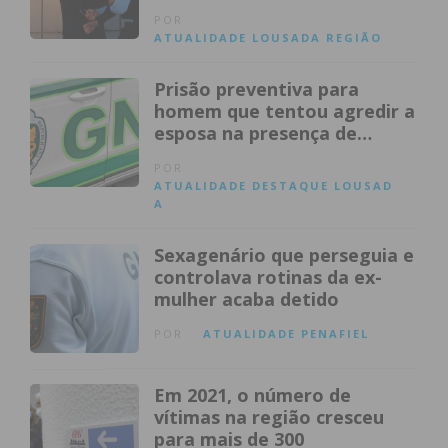
companheiras
POR
ATUALIDADE
LOUSADA
REGIÃO
Prisão preventiva para
homem que tentou agredir a
esposa na presença de
militares da GNR
POR
ATUALIDADE
DESTAQUE
LOUSAD
A
Sexagenário que perseguia e
controlava rotinas da ex-
mulher acaba detido
POR
ATUALIDADE
PENAFIEL
Em 2021, o número de
vítimas na região cresceu
para mais de 300