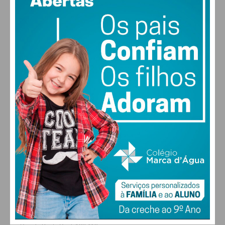
vento: 1m/s ENE
MAX 13 • MIN 13
30
30
30
28
°
°
°
°
QUI
SEX
SÁB
DOM
ALTERAR
FARMACIAS DE SERVIÇO EM PAÇOS DE
FERREIRA