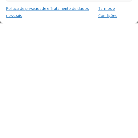
Política de privacidade e Tratamento de dados
Termos e
pessoais
Condições
MAIS PARA SI
FACEBOOK
TWITTER
YOUTUBE
INSTAGRAM
READERS
SERVIÇOS
SOBRE NÓS