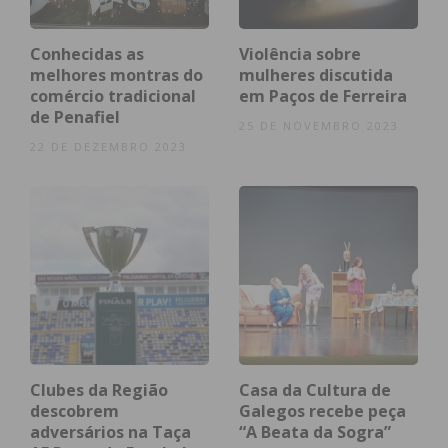
Imediato
Conhecidas as
Violência sobre
melhores montras do
mulheres discutida
Assine nossa newsletter por e-mail e
comércio tradicional
em Paços de Ferreira
obtenha de forma regular a informação
de Penafiel
25 DE NOVEMBRO 2023
atualizada.
22 DE DEZEMBRO 2023
Eu li e concordo com os
termos e
condições
Clubes da Região
Casa da Cultura de
descobrem
Galegos recebe peça
adversários na Taça
“A Beata da Sogra”