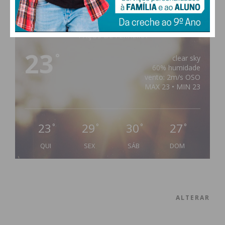
PAÇOS DE FERREIRA
23
°
clear sky
60% humidade
vento: 2m/s OSO
MAX 23 • MIN 23
23
29
30
27
°
°
°
°
QUI
SEX
SÁB
DOM
ALTERAR