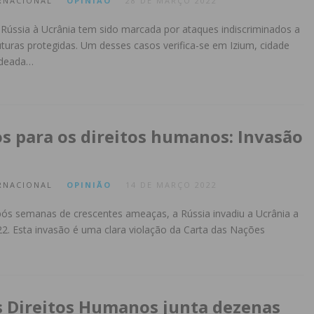
RNACIONAL
OPINIÃO
28 DE MARÇO 2022
Rússia à Ucrânia tem sido marcada por ataques indiscriminados a
ruturas protegidas. Um desses casos verifica-se em Izium, cidade
rdeada…
s para os direitos humanos: Invasão
RNACIONAL
OPINIÃO
14 DE MARÇO 2022
pós semanas de crescentes ameaças, a Rússia invadiu a Ucrânia a
22. Esta invasão é uma clara violação da Carta das Nações
os Direitos Humanos junta dezenas