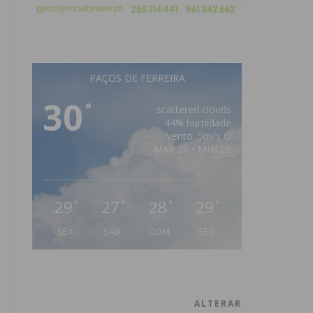
PAÇOS DE FERREIRA
30
°
scattered clouds
44% humidade
vento: 5m/s O
MAX 30 • MIN 28
29
27
28
29
°
°
°
°
SEX
SÁB
DOM
SEG
ALTERAR