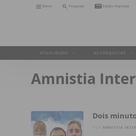
Menu
Pesquisar
Edição Impressa
ATUALIDADE
AUTÁRQUICAS
Amnistia Inte
Dois minuto
POR
AMNISTIA INTE