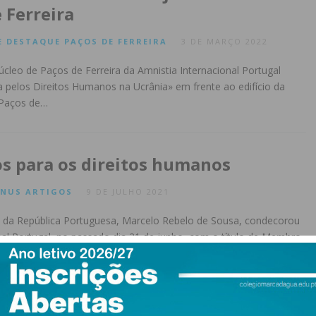
 Ferreira
E
DESTAQUE
PAÇOS DE FERREIRA
3 DE MARÇO 2022
úcleo de Paços de Ferreira da Amnistia Internacional Portugal
 pelos Direitos Humanos na Ucrânia» em frente ao edifício da
 Paços de…
s para os direitos humanos
NUS
ARTIGOS
9 DE JULHO 2021
e da República Portuguesa, Marcelo Rebelo de Sousa, condecorou
nal Portugal, no passado dia 21 de junho, com o título de Membro
da…