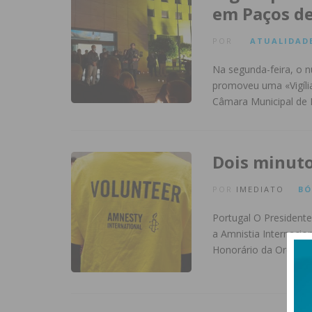
em Paços de
POR
ATUALIDAD
Na segunda-feira, o n
promoveu uma «Vigília
Câmara Municipal de
Dois minuto
POR
IMEDIATO
BÓ
Portugal O President
a Amnistia Internacio
Honorário da Ordem 