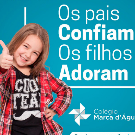
 da boa integração de refugiados e
tribuições para a comunidade
IGOS
22 DE JUNHO 2021
, Yusra Mardini sonhava representar o seu país nas competições
ção, mas o conflito na Síria obrigou-a a abandonar o seu lar.