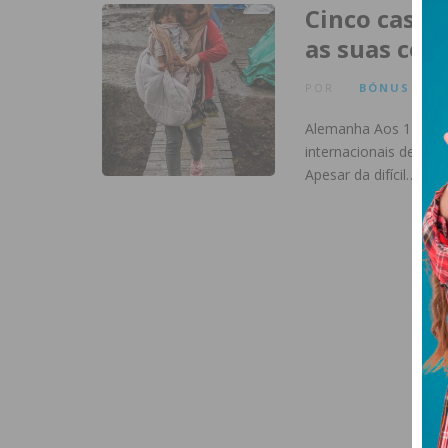
Cinco casos
as suas con
POR
BÓNUS
ART
Alemanha Aos 17 anos
internacionais de nata
Apesar da difícil…