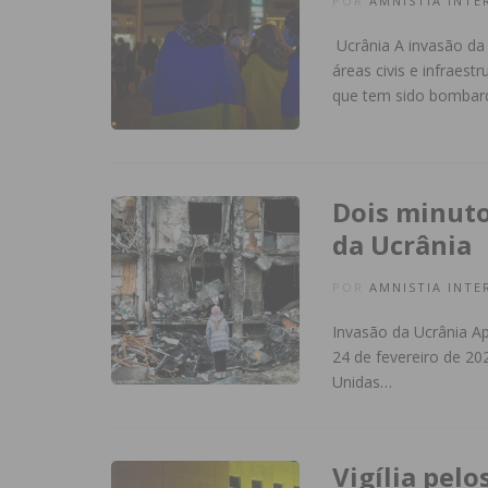
POR
AMNISTIA INTE
Ucrânia A invasão da 
áreas civis e infraest
que tem sido bomba
Dois minuto
da Ucrânia
POR
AMNISTIA INTE
Invasão da Ucrânia A
24 de fevereiro de 20
Unidas…
Vigília pel