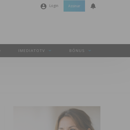
Login
Assinar
Nome de utilizador ou email
*
Senha
*
O
IMEDIATOTV
BÓNUS
Manter sessão
INICIAR SESSÃO
Perdeu a sua senha?