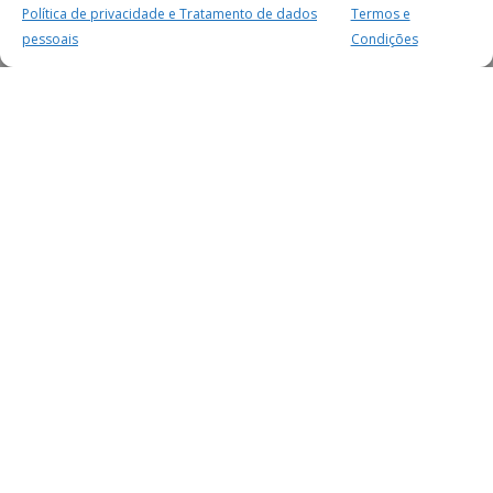
Política de privacidade e Tratamento de dados
Termos e
pessoais
Condições
MAIS PARA SI
FACEBOOK
TWITTER
YOUTUBE
INSTAGRAM
READERS
SERVIÇOS
SOBRE NÓS