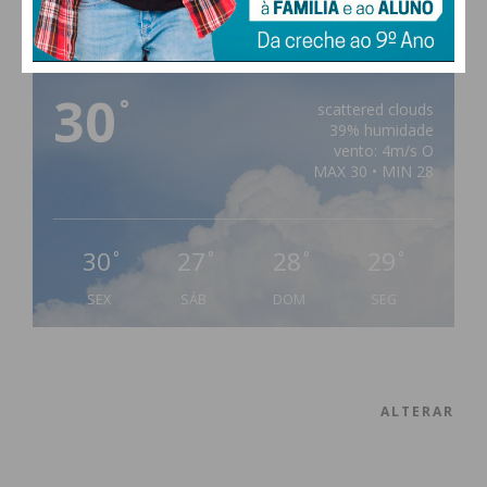
PAÇOS DE FERREIRA
30
°
scattered clouds
39% humidade
vento: 4m/s O
MAX 30 • MIN 28
30
27
28
29
°
°
°
°
SEX
SÁB
DOM
SEG
ALTERAR