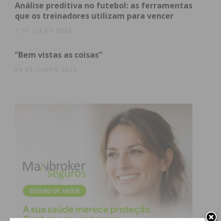
Análise preditiva no futebol: as ferramentas
saúde que estavam na linha da frente contra a
que os treinadores utilizam para vencer
Covid-19.
7 DE JULHO 2026
Fonte: ACNUR e
Amnistia Internacional Portugal
“Bem vistas as coisas”
24 DE JUNHO 2026
Subscreva a newsletter do
Imediato
Assine nossa newsletter por e-mail e
obtenha de forma regular a informação
atualizada.