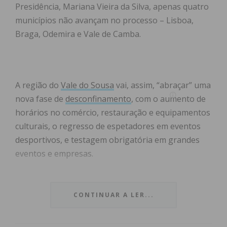
Presidência, Mariana Vieira da Silva, apenas quatro
municípios não avançam no processo – Lisboa,
Braga, Odemira e Vale de Camba.
A região do
Vale do Sousa
vai, assim, “abraçar” uma
nova fase de
desconfinamento
, com o aumento de
horários no comércio, restauração e equipamentos
culturais, o regresso de espetadores em eventos
desportivos, e testagem obrigatória em grandes
eventos e empresas.
Este novo progresso no desconfinamento vai ser
demarcado com outro momento de avanço, a 28 de
CONTINUAR A LER...
junho, em que se prevê novas regras para o
público em eventos desportivos e a possibilidade