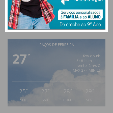
PAÇOS DE FERREIRA
27
°
few clouds
54% humidade
vento: 2m/s O
MAX 27 • MIN 26
25
27
28
29
°
°
°
°
SEX
SÁB
DOM
SEG