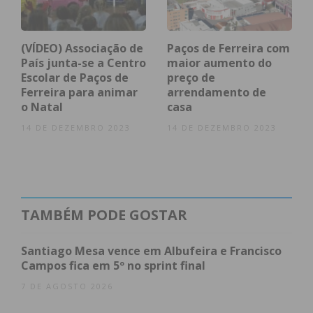
lugares em pé).
Lotação total se o veículo tiver apenas
(VÍDEO) Associação de
Paços de Ferreira com
lugares sentados (“como nos
País junta-se a Centro
maior aumento do
Expressos”, precisou a ministra);
Escolar de Paços de
preço de
Testagem nas empresas com mais de 150
Ferreira para animar
arrendamento de
trabalhadores no mesmo posto de trabalho;
o Natal
casa
Testagem para acesso a eventos desportivos,
14 DE DEZEMBRO 2023
14 DE DEZEMBRO 2023
culturais, familiares (casamento e batizados).
A partir de um número de convidados a
determinar pela DGS.
TAMBÉM PODE GOSTAR
Medidas a partir de 28 de junho
Desporto: Escalões profissionais ou
Santiago Mesa vence em Albufeira e Francisco
equiparados
Campos fica em 5º no sprint final
regras de acesso a definir pela DGS.
7 DE AGOSTO 2026