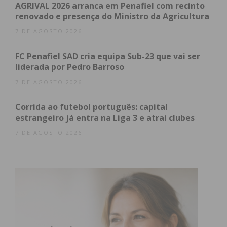
Lojas de Cidadão sem marcação prévia;
AGRIVAL 2026 arranca em Penafiel com recinto
renovado e presença do Ministro da Agricultura
7 DE AGOSTO 2026
Subscreva a newsletter do
FC Penafiel SAD cria equipa Sub-23 que vai ser
Imediato
liderada por Pedro Barroso
7 DE AGOSTO 2026
Assine nossa newsletter por e-mail e
Corrida ao futebol português: capital
obtenha de forma regular a informação
estrangeiro já entra na Liga 3 e atrai clubes
atualizada.
7 DE AGOSTO 2026
Eu li e concordo com os
termos e
condições