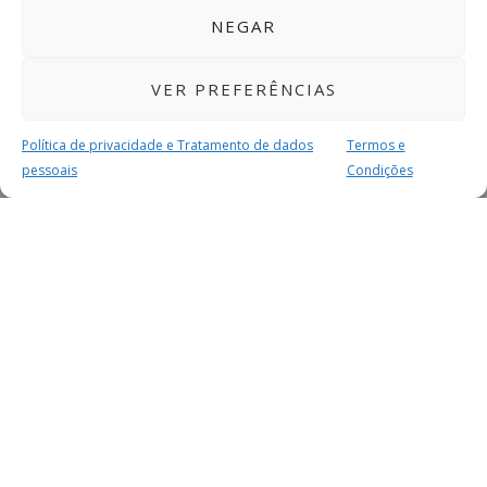
NEGAR
VER PREFERÊNCIAS
Política de privacidade e Tratamento de dados
Termos e
pessoais
Condições
MAIS PARA SI
FACEBOOK
TWITTER
YOUTUBE
INSTAGRAM
READERS