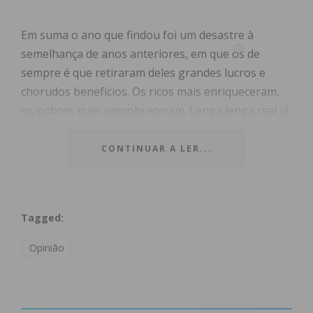
Em suma o ano que findou foi um desastre à
semelhança de anos anteriores, em que os de
sempre é que retiraram deles grandes lucros e
chorudos benefícios. Os ricos mais enriqueceram,
os pobres mais empobreceram. Lenga lenga real já
sabida que faz doer, e que nada surpreende à
exceção dos ingénuos e que por isso continuam a
CONTINUAR A LER...
marcar passo sob o comando das vozes e leis dos
mandantes que a tempo certo se sentam nos
poleiros que são vários, e que dão para a suas
Tagged:
famílias todas.
Opinião
Os trabalhadores vão continuar com os salários a
que se habituaram a gerir ou espremer, outros
nem isso. Os doentes vão continuar a esmolar