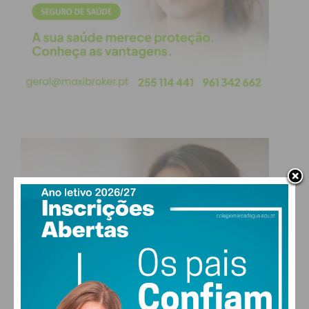
escrevendo mais uns discursos para entreter o zé,
antes e após qualquer funeral de um qualquer vilão
que viveu de arranjinhos amigáveis e dos
comparsas da seita que lhes cedem uma
confortável cadeira, assim que o anterior partiu por
causas indecifráveis.
A conclusão última, é a de que se queres ser ouvido
e falado, vivo ou morto, terás que pertencer a uma
seita engravatada que dê espetáculo ou nele entre
mesmo que não faças nada de jeito para a
posteridade e muito paleio hábil.
De pé apenas se manterá a suspeita de tanta
solidariedade, como é sabido e prática deste “mui
nobre, justo e leal país”. Mas disto Eduardo
Lourenço saberia dizê-lo melhor que eu. Afinal o