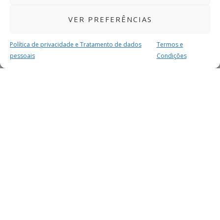
VER PREFERÊNCIAS
Política de privacidade e Tratamento de dados
Termos e
pessoais
Condições
MAIS PARA SI
FACEBOOK
TWITTER
YOUTUBE
INSTAGRAM
READERS
SERVIÇOS