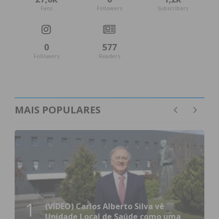
Fans
Followers
Subscribers
0
577
Followers
Readers
MAIS POPULARES
1
(VÍDEO) Carlos Alberto Silva vê
Unidade Local de Saúde como uma