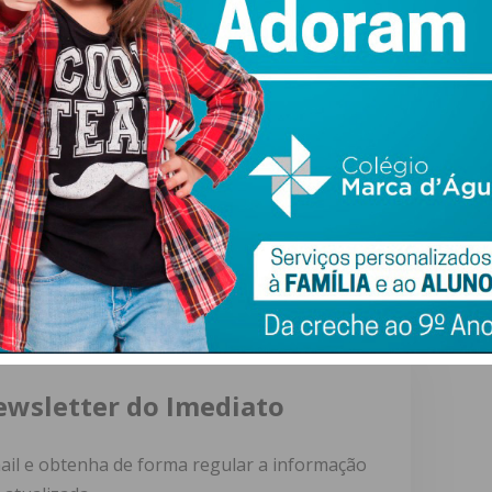
ou a ser uma forma de passar o tempo para a maioria dos
que manteve a mesma frequência. No entanto, cozinhar e
ram-se inalterados para a maioria dos portugueses, 52% e
entar na cidade, 27% passou a preferir andar a pé. No
esta opção teve menos adesão, aponta ainda o estudo da
ewsletter do Imediato
ail e obtenha de forma regular a informação