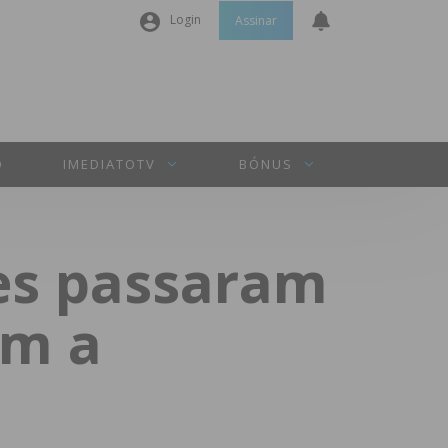
Login
Assinar
Nome de utilizador ou email
*
Senha
*
O
IMEDIATOTV
BÓNUS
Manter sessão
es passaram
INICIAR SESSÃO
om a
Perdeu a sua senha?