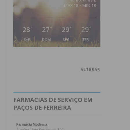
MAX 18 • MIN 18
28
27
29
29
°
°
°
°
SÁB
DOM
SEG
TER
ALTERAR
FARMACIAS DE SERVIÇO EM
PAÇOS DE FERREIRA