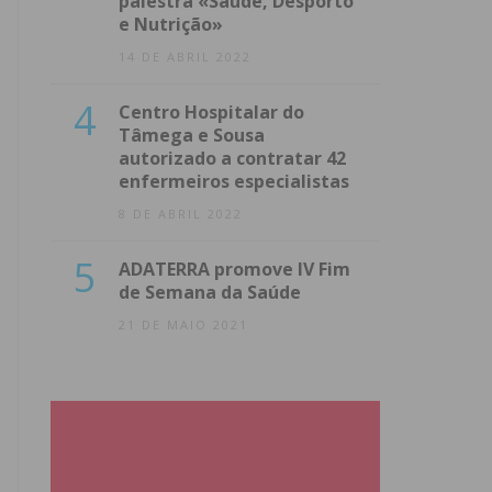
palestra «Saúde, Desporto
e Nutrição»
14 DE ABRIL 2022
4
Centro Hospitalar do
Tâmega e Sousa
autorizado a contratar 42
enfermeiros especialistas
8 DE ABRIL 2022
5
ADATERRA promove IV Fim
de Semana da Saúde
21 DE MAIO 2021