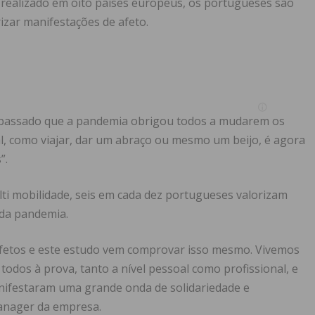
realizado em oito países europeus, os portugueses são
zar manifestações de afeto.
 passado que a pandemia obrigou todos a mudarem os
al, como viajar, dar um abraço ou mesmo um beijo, é agora
”.
i mobilidade, seis em cada dez portugueses valorizam
 da pandemia.
fetos e este estudo vem comprovar isso mesmo. Vivemos
odos à prova, tanto a nível pessoal como profissional, e
nifestaram uma grande onda de solidariedade e
Manager da empresa.