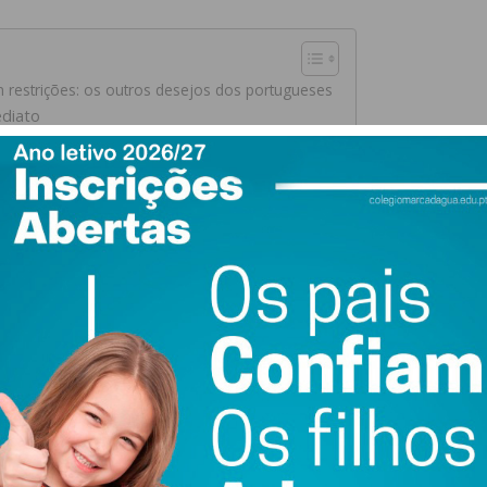
em restrições: os outros desejos dos portugueses
ediato
ões: os outros desejos dos portugueses
dosos, ir a um restaurante e fazer uma viagem espontânea
 afirmam que querem encontrar os familiares seniores,
 pandemia, sem receios e medos de transmissão do vírus.
 restaurante “em pleno”, sem restrições, e 11% sonha
ndemia
são ver televisão (52%), cozinhar (38%) e manter