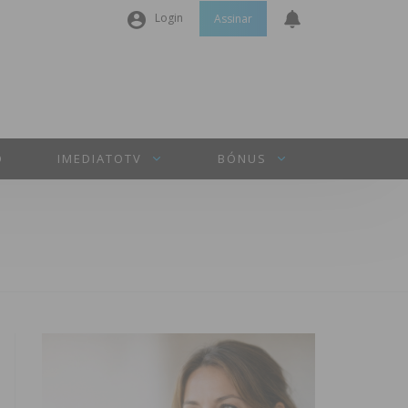
Login
Assinar
Nome de utilizador ou email
*
Senha
*
O
IMEDIATOTV
BÓNUS
Manter sessão
INICIAR SESSÃO
Perdeu a sua senha?