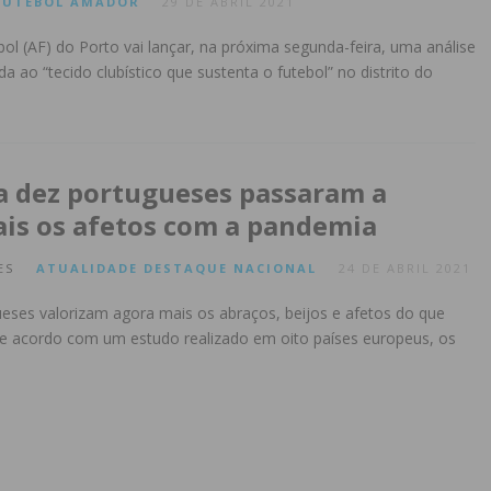
FUTEBOL AMADOR
29 DE ABRIL 2021
ol (AF) do Porto vai lançar, na próxima segunda-feira, uma análise
da ao “tecido clubístico que sustenta o futebol” no distrito do
a dez portugueses passaram a
ais os afetos com a pandemia
ES
ATUALIDADE
DESTAQUE
NACIONAL
24 DE ABRIL 2021
eses valorizam agora mais os abraços, beijos e afetos do que
e acordo com um estudo realizado em oito países europeus, os