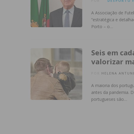
POR
DESPORTO
A Associação de Futeb
“estratégica e detalha
Porto – o…
Seis em cad
valorizar m
POR
HELENA ANTUN
A maioria dos portugu
antes da pandemia. D
portugueses são…