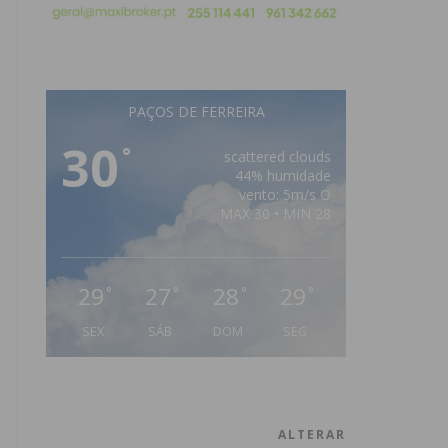
PAÇOS DE FERREIRA
30
°
scattered clouds
44% humidade
vento: 5m/s O
MAX 30 • MIN 28
29
27
28
29
°
°
°
°
SEX
SÁB
DOM
SEG
ALTERAR