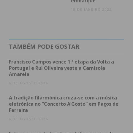
embarque
ou de um teste com resultado negativo.
18 DE JANEIRO 2022
Subscreva a newsletter do
Imediato
TAMBÉM PODE GOSTAR
Assine nossa newsletter por e-mail e
Francisco Campos vence 1.ª etapa da Volta a
Portugal e Rui Oliveira veste a Camisola
obtenha de forma regular a informação
Amarela
atualizada.
6 DE AGOSTO 2026
A tradição filarmónica cruza-se com a música
eletrónica no “Concerto A’Gosto” em Paços de
Ferreira
Eu li e concordo com os
termos e
6 DE AGOSTO 2026
condições