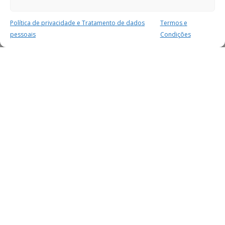
Política de privacidade e Tratamento de dados
Termos e
pessoais
Condições
MAIS PARA SI
FACEBOOK
TWITTER
YOUTUBE
INSTAGRAM
READERS
SERVIÇOS