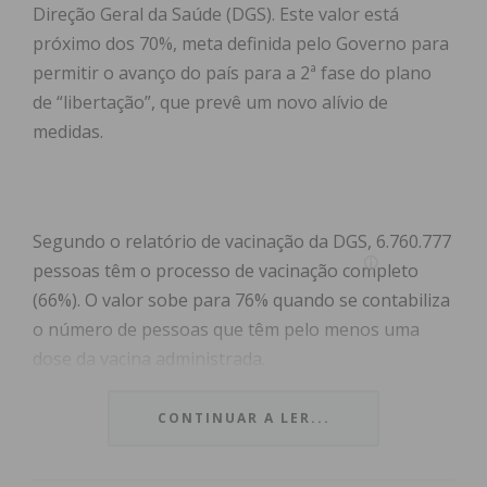
Direção Geral da Saúde (DGS). Este valor está
próximo dos 70%, meta definida pelo Governo para
permitir o avanço do país para a 2ª fase do plano
de “libertação”, que prevê um novo alívio de
medidas.
Segundo o relatório de vacinação da DGS, 6.760.777
pessoas têm o processo de vacinação completo
(66%). O valor sobe para 76% quando se contabiliza
o número de pessoas que têm pelo menos uma
dose da vacina administrada.
Estes números significam que o país está a
CONTINUAR A LER...
aproximar-se da “linha” dos 70% estabelecida para
a entrada do país numa nova fase de “libertação”. À