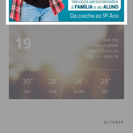
PAÇOS DE FERREIRA
19
°
clear sky
64% humidade
vento: 1m/s SO
MAX 19 • MIN 19
30
28
28
29
°
°
°
°
SEX
SÁB
DOM
SEG
ALTERAR