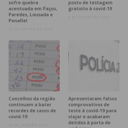
sofre quebra
posto de testagem
batizados) passam a ter limite máximo de 75%
acentuada em Paços,
gratuito à covid-19
da lotação.
Paredes, Lousada e
3 DE FEVEREIRO 2022
Penafiel
Já a terceira e última fase anunciada arrancará
11 DE FEVEREIRO 2022
quando 85% da população estiver inoculada contra
a covid-19, com a
reabertura
de:
Restaurantes, cafés e pastelarias sem limite
máximo de pessoas por grupo, quer no
interior quer em esplanadas;
Estabelecimentos e equipamentos sem limites
de lotação;
Espetáculos culturais sem limites de lotação
Concelhos da região
Apresentaram falsos
Eventos (nomeadamente casamentos e
continuam a bater
comprovativos de
recordes de casos de
teste à covid-19 para
batizados) deixam de ter limites de lotação;
covid-19
viajar e acabaram
Bares e discotecas reabrem atividade habitual
detidos à porta de
28 DE JANEIRO 2022
mediante apresentação de Certificado Digital