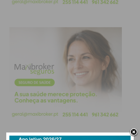
autarquia.
Mais do que competição:
Formação e animação
Para além dos jogos competitivos, a organização
desenhou um programa abrangente focado no
desenvolvimento integral dos jovens desportistas:
Ações de Formação:
Momentos dedicados ao
aperfeiçoamento e evolução técnica dos
atletas.
Skills Challenge:
Desafios específicos onde
os participantes poderão testar e demonstrar
as suas capacidades técnicas individuais.