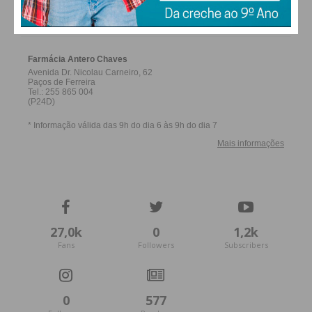
Assine nossa newsletter por e-mail e
FERREIRA
obtenha de forma regular a informação
atualizada.
Eu li e concordo com os
termos e
condições
27,0k
0
1,2k
Fans
Followers
Subscribers
0
577