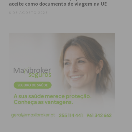
aceite como documento de viagem na UE
6 DE AGOSTO 2026
Índice
Os Destaques do Programa
Um apelo à união comunitária
Inscrições para Jovens Artistas
Subscreva a newsletter do Imediato
Os Destaques do Programa
A agenda cultural divide-se em três eixos temáticos
ao longo do fim de semana:
Sexta-feira, 17 de julho: O Futuro e a Juventude
O arranque do evento faz-se com a primeira edição
do
Festival da Juventude
. O ponto alto será a