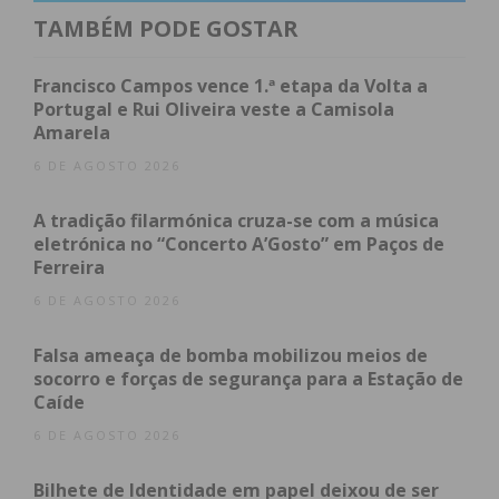
TAMBÉM PODE GOSTAR
“Queremos que este fim de
semana seja um ponto de
Francisco Campos vence 1.ª etapa da Volta a
Portugal e Rui Oliveira veste a Camisola
encontro entre gerações,
Amarela
onde a juventude, a cultura e
6 DE AGOSTO 2026
as nossas tradições convivem
A tradição filarmónica cruza-se com a música
eletrónica no “Concerto A’Gosto” em Paços de
lado a lado. Lamoso tem
Ferreira
talento, tem história e tem
6 DE AGOSTO 2026
futuro, e este evento é a
Falsa ameaça de bomba mobilizou meios de
socorro e forças de segurança para a Estação de
prova disso”, afirma Catarina
Caíde
Gomes, Presidente da Junta
6 DE AGOSTO 2026
de Freguesia de Lamoso.
Bilhete de Identidade em papel deixou de ser