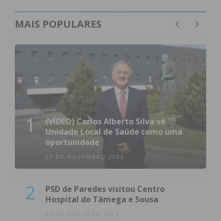
Para proceder à inscrição, deverão contactar a
MAIS POPULARES
Junta de Freguesia através de e-mail,
presencialmente durante o horário de atendimento
ao público, ou junto de qualquer elemento do
Executivo local.
Subscreva a newsletter do
1
(VÍDEO) Carlos Alberto Silva vê
Imediato
Unidade Local de Saúde como uma
oportunidade
Assine nossa newsletter por e-mail e
23 DE NOVEMBRO 2023
obtenha de forma regular a informação
atualizada.
2
PSD de Paredes visitou Centro
Hospital do Tâmega e Sousa
23 DE OUTUBRO 2023