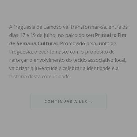
A freguesia de Lamoso vai transformar-se, entre os
dias 17 e 19 de julho, no palco do seu
Primeiro Fim
de Semana Cultural
. Promovido pela Junta de
Freguesia, o evento nasce com o propósito de
reforçar o envolvimento do tecido associativo local,
valorizar a juventude e celebrar a identidade e a
história desta comunidade.
O programa, que se estende por três dias, combina
momentos de lazer e tradição, incluindo o
Primeiro
CONTINUAR A LER...
Festival da Juventude
, uma exposição dedicada a
artistas emergentes, a
I Feira de Merendas
e as
comemorações oficiais do
Dia da Freguesia
.