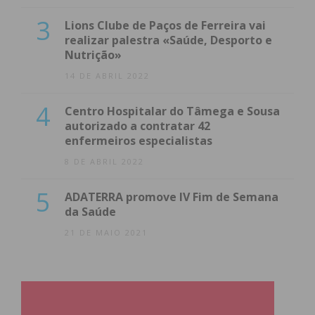
3
Lions Clube de Paços de Ferreira vai
Eu li e concordo com os
termos e
realizar palestra «Saúde, Desporto e
condições
Nutrição»
14 DE ABRIL 2022
4
Centro Hospitalar do Tâmega e Sousa
autorizado a contratar 42
enfermeiros especialistas
8 DE ABRIL 2022
5
ADATERRA promove IV Fim de Semana
da Saúde
21 DE MAIO 2021