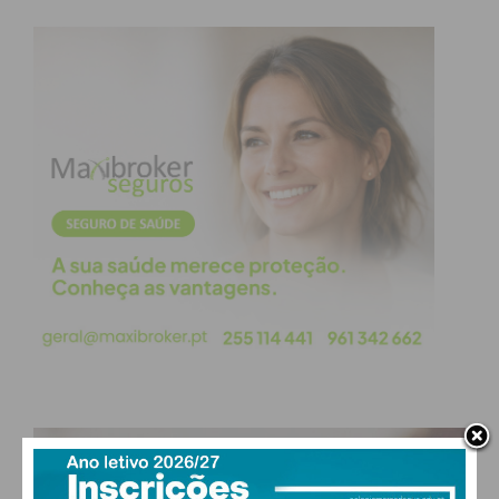
Noite Azul
, um espetáculo musical que conta com
as atuações de
Rapazes da Rambóia
,
Fábio G
e
Dominic
. O concerto está marcado para as 22h00,
no centro da freguesia, e a organização lançou um
desafio à comunidade: comparecer com, pelo
menos, uma peça de roupa azul.
Sábado, 18 de julho: Artes, Sabores e Tradição
O segundo dia é inteiramente dedicado à cultura
popular e à criatividade:
Exposição de Jovens Artistas Emergentes:
Patente no Salão Nobre da Junta de Freguesia
ao longo de todo o dia, servindo de montra
para o talento jovem local.
PAÇOS DE FERREIRA
Jogos Tradicionais e I Feira de Merendas: