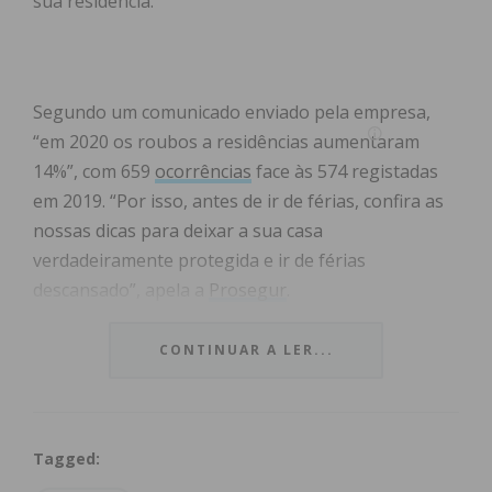
sua residência.
Segundo um comunicado enviado pela empresa,
“em 2020 os roubos a residências aumentaram
14%”, com 659
ocorrências
face às 574 registadas
em 2019. “Por isso, antes de ir de férias, confira as
nossas dicas para deixar a sua casa
verdadeiramente protegida e ir de férias
descansado”, apela a
Prosegur
.
CONTINUAR A LER...
Índice
Conheça as recomendações da empresa de
segurança:
Subscreva a newsletter do Imediato
Tagged: