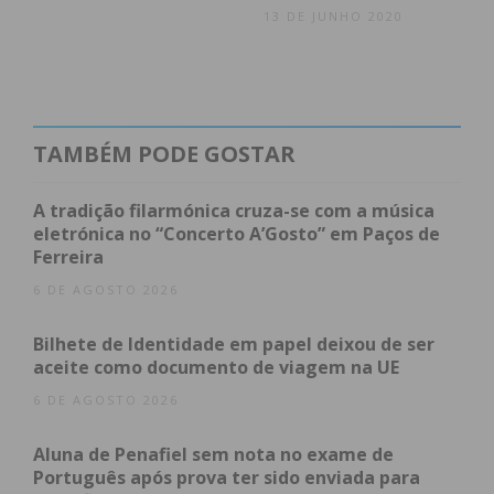
13 DE JUNHO 2020
se tivermos um perfil público ou muitos
seguidores, por isso, o melhor mesmo é não
partilhar os seus planos de viagem ou
fotografias que comprovem que está longe de
casa.
TAMBÉM PODE GOSTAR
Ative uma câmara de vigilância:
As câmaras
A tradição filarmónica cruza-se com a música
eletrónica no “Concerto A’Gosto” em Paços de
de vigilância são uma segurança extra,
Ferreira
sobretudo porque hoje em dia podem ser
6 DE AGOSTO 2026
monitorizadas à distância. Assim, através de
uma app no smartphone, conseguimos ver
Bilhete de Identidade em papel deixou de ser
quem está perto da nossa casa ou nas
aceite como documento de viagem na UE
principais entradas.
6 DE AGOSTO 2026
Coloque sensores de luz automáticos:
Aluna de Penafiel sem nota no exame de
Instalar luzes exteriores de presença com
Português após prova ter sido enviada para