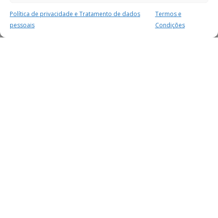
Política de privacidade e Tratamento de dados
Termos e
pessoais
Condições
MAIS PARA SI
FACEBOOK
TWITTER
YOUTUBE
INSTAGRAM
READERS
SERVIÇOS
SOBRE NÓS