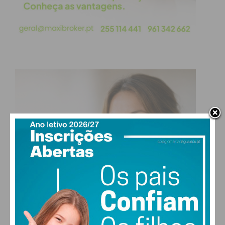
portas e janelas, considere reforçar os
portões principais e portas de garagem com
cadeados ou cadeados que só se abrem com
códigos de segurança.
Esconda bens valiosos:
Guarde os objetos
mais importantes e de valor mais avultado em
cofres, garagens ou outros locais de mais
difícil acesso. Não se esqueça também de
esconder documentos relevantes, como
documentos de identificação pessoal ou
informações financeiras, entre outros.
Instale um sistema de alarme:
As
possibilidades hoje em dia são vastas, mas
investir num sistema de segurança com
alarme ligado a uma central 24h, que avise
também a polícia em caso de ocorrência, pode