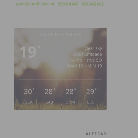
PAÇOS DE FERREIRA
19
°
clear sky
75% humidade
vento: 1m/s SO
MAX 19 • MIN 19
30
28
28
29
°
°
°
°
SEX
SÁB
DOM
SEG
ALTERAR