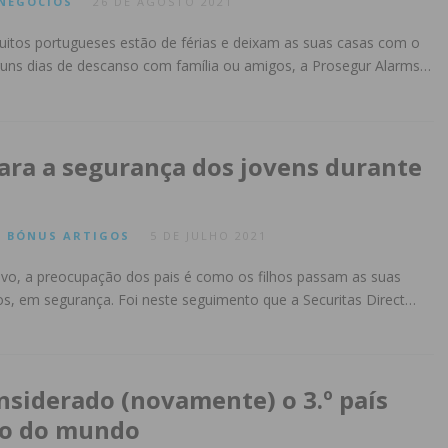
NEGÓCIOS
26 DE AGOSTO 2021
tos portugueses estão de férias e deixam as suas casas com o
guns dias de descanso com família ou amigos, a Prosegur Alarms…
para a segurança dos jovens durante
BÓNUS
ARTIGOS
5 DE JULHO 2021
ivo, a preocupação dos pais é como os filhos passam as suas
os, em segurança. Foi neste seguimento que a Securitas Direct…
nsiderado (novamente) o 3.º país
co do mundo