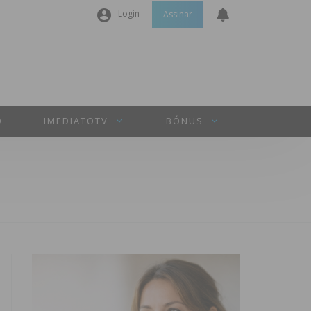
Login
Assinar
Nome de utilizador ou email
*
Senha
*
O
IMEDIATOTV
BÓNUS
Manter sessão
INICIAR SESSÃO
Perdeu a sua senha?