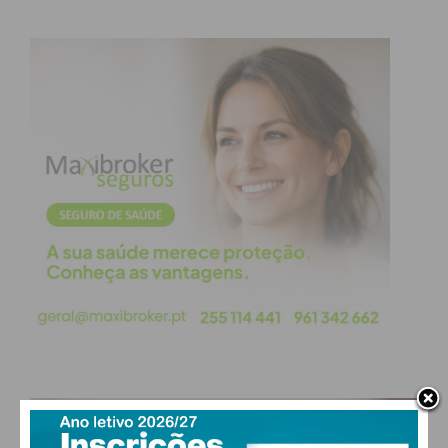
Felgueiras, a Comunidade Intermunicipal (CIM) do
Tâmega e Sousa, a Área Metropolitana do Porto
(AMP) e a Infraestruturas de Portugal.
Três meses depois, em outubro, uma equipa
multidisciplinar constituída por representantes das
entidades intermunicipais (CIM e AMP), Câmaras
Municipais e Infraestruturas de Portugal, visitou o
concelho “com o objetivo de analisar os impactos
inerentes à construção da linha férrea do Vale do
Sousa”.
Segundo um comunicado da Câmara Municipal de
Paços de Ferreira enviado à data, o estudo
desenvolvido para o traçado da Linha do Vale do
PAÇOS DE FERREIRA
Sousa
prevê a instalação de duas estações no