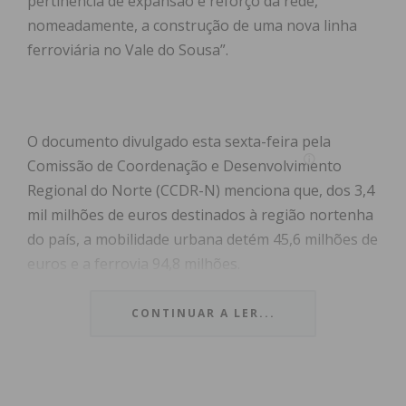
pertinência de expansão e reforço da rede,
nomeadamente, a construção de uma nova linha
ferroviária no Vale do Sousa”.
O documento divulgado esta sexta-feira pela
Comissão de Coordenação e Desenvolvimento
Regional do Norte (CCDR-N) menciona que, dos 3,4
mil milhões de euros destinados à região nortenha
do país, a mobilidade urbana detém 45,6 milhões de
euros e a ferrovia 94,8 milhões.
Para a ferrovia, está prevista uma série de ações na
CONTINUAR A LER...
região nortenha, desde estudos e projetos técnicos
e de engenharia à modernização e eletrificação de
linhas e troços de linhas ou construção e