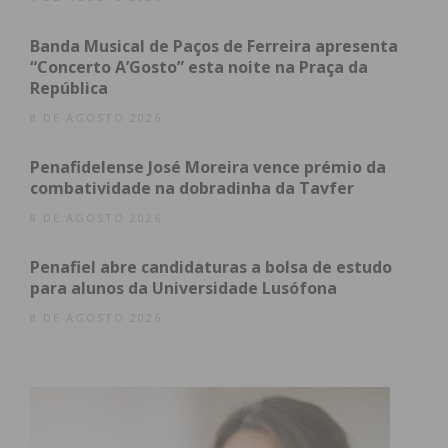
Banda Musical de Paços de Ferreira apresenta
“Concerto A’Gosto” esta noite na Praça da
República
8 DE AGOSTO 2026
Penafidelense José Moreira vence prémio da
combatividade na dobradinha da Tavfer
Subscreva a newsletter do
8 DE AGOSTO 2026
Imediato
Penafiel abre candidaturas a bolsa de estudo
para alunos da Universidade Lusófona
Assine nossa newsletter por e-mail e
obtenha de forma regular a informação
8 DE AGOSTO 2026
atualizada.