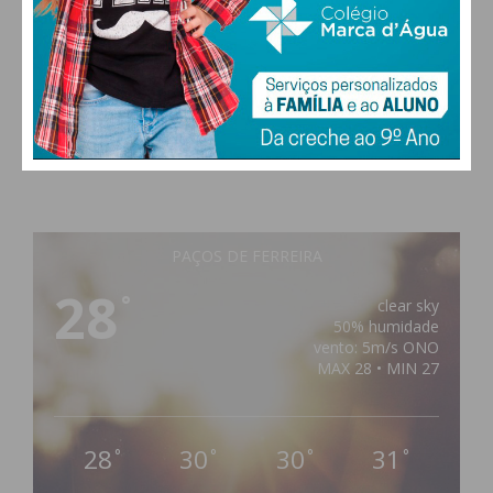
PAÇOS DE FERREIRA
28
°
clear sky
50% humidade
vento: 5m/s ONO
MAX 28 • MIN 27
28
30
30
31
°
°
°
°