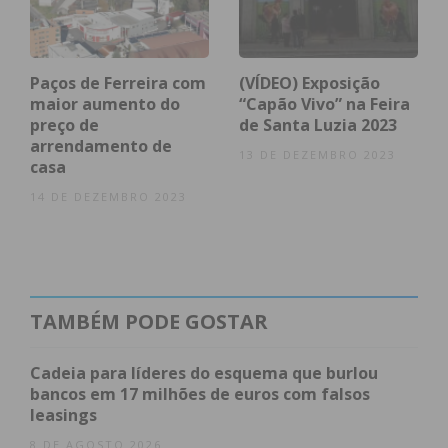
A segunda fase vai ser de redação do plano, entre
julho e outubro, que depois será apresentado e
Paços de Ferreira com
(VÍDEO) Exposição
discutido. Já a redação final vai estar concluída
maior aumento do
“Capão Vivo” na Feira
preço de
de Santa Luzia 2023
durante os primeiros três meses do próximo ano,
arrendamento de
altura em que o plano deve ser apresentado na
13 DE DEZEMBRO 2023
casa
Assembleia da República, segundo o ministro das
14 DE DEZEMBRO 2023
Infraestruturas.
Reveja a sessão de lançamento do Plano
Ferroviário Nacional, onde foi referida a Linha do
Vale do Sousa.
TAMBÉM PODE GOSTAR
Cadeia para líderes do esquema que burlou
bancos em 17 milhões de euros com falsos
leasings
8 DE AGOSTO 2026