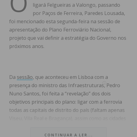
O
ligará Felgueiras a Valongo, passando
por Paços de Ferreira, Paredes Lousada,
foi mencionado esta segunda-feira na sessão de
apresentação do Plano Ferroviário Nacional,
projeto que vai definir a estratégia do Governo nos
próximos anos.
Da
sessão
, que aconteceu em Lisboa com a
presença do ministro das Infraestruturas, Pedro
Nuno Santos, foi feita a “revelação” dos dois
objetivos principais do plano: ligar com a ferrovia
todas as capitais de distrito do país (faltam apenas
Viseu, Vila Real e Bragança), assim como as cidades
com mais de 20 mil habitantes (Felgueiras, Loulé e
Quarteira).
CONTINUAR A LER...