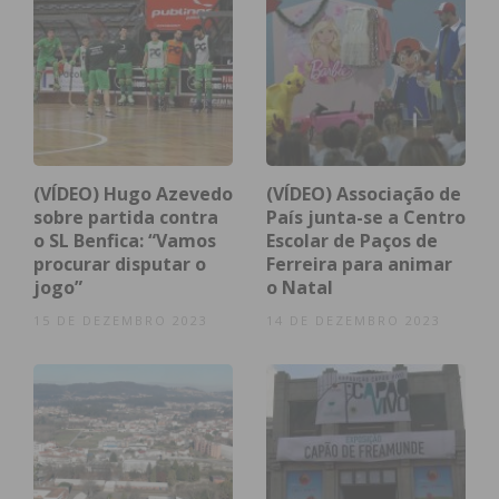
Índice
(VÍDEO) Hugo Azevedo
(VÍDEO) Associação de
Plano Ferroviário Nacional está a ser
sobre partida contra
País junta-se a Centro
desenvolvido
o SL Benfica: “Vamos
Escolar de Paços de
Subscreva a newsletter do Imediato
procurar disputar o
Ferreira para animar
jogo”
o Natal
Plano Ferroviário Nacional está a ser
15 DE DEZEMBRO 2023
14 DE DEZEMBRO 2023
desenvolvido
O Plano Ferroviário Nacional vai ser constituído por
quatro fases. A primeira é de auscultação às
regiões e à população, para recolher as suas ideias.
Até outubro, pode deixar o seu contributo
numa
página
concebida especialmente para o efeito.