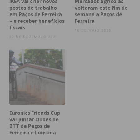
IKEA vai criar novos
Mercados agrícolas
postos de trabalho
voltaram este fim de
em Paços de Ferreira
semana a Paços de
– e receber benefícios
Ferreira
fiscais
16 DE MAIO 2020
30 DE DEZEMBRO 2021
Euronics Friends Cup
vai juntar clubes de
BTT de Paços de
Cartaz do evento
Ferreira e Lousada