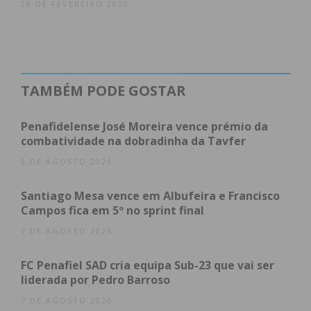
28 DE FEVEREIRO 2020
Subscreva a newsletter do
Imediato
TAMBÉM PODE GOSTAR
Assine nossa newsletter por e-mail e
obtenha de forma regular a informação
Penafidelense José Moreira vence prémio da
atualizada.
combatividade na dobradinha da Tavfer
8 DE AGOSTO 2026
Santiago Mesa vence em Albufeira e Francisco
Campos fica em 5º no sprint final
Eu li e concordo com os
termos e
7 DE AGOSTO 2026
condições
FC Penafiel SAD cria equipa Sub-23 que vai ser
liderada por Pedro Barroso
7 DE AGOSTO 2026