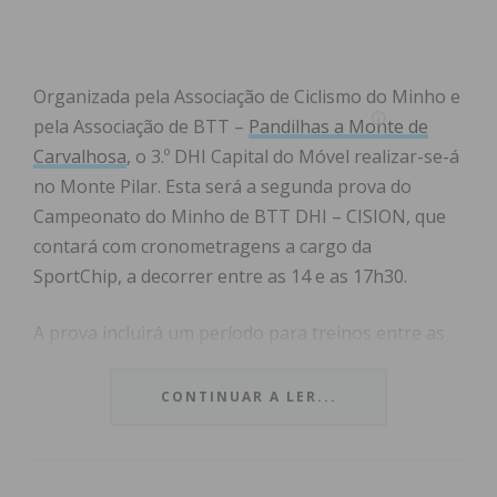
Organizada pela Associação de Ciclismo do Minho e
pela Associação de BTT –
Pandilhas a Monte de
Carvalhosa
, o 3.º DHI Capital do Móvel realizar-se-á
no Monte Pilar. Esta será a segunda prova do
Campeonato do Minho de BTT DHI – CISION, que
contará com cronometragens a cargo da
SportChip, a decorrer entre as 14 e as 17h30.
A prova incluirá um período para treinos entre as
09h00 e as 12h30, realizando-se uma manga de
qualificação às 14h00 e a manga final (sistema de
CONTINUAR A LER...
manga única) às 15h30.
O 3.º DHI Capital do Móvel tem apoio da Câmara