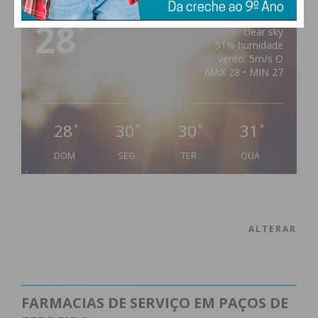
28
°
clear sky
51% humidade
vento: 5m/s O
MAX 28 • MIN 27
28
30
30
31
°
°
°
°
DOM
SEG
TER
QUA
ALTERAR
FARMACIAS DE SERVIÇO EM PAÇOS DE