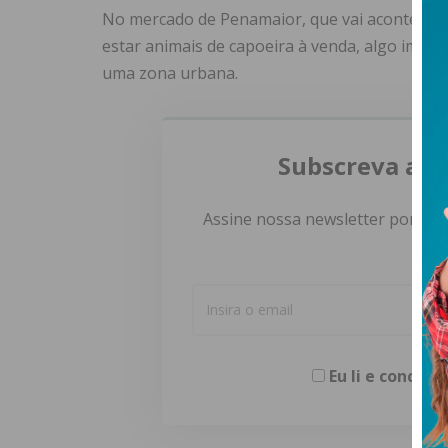
No mercado de Penamaior, que vai acontecer n
estar animais de capoeira à venda, algo imped
uma zona urbana.
Subscreva a n
Assine nossa newsletter por e-m
Eu li e concor