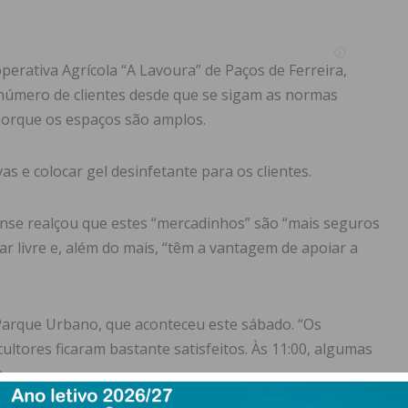
erativa Agrícola “A Lavoura” de Paços de Ferreira,
 número de clientes desde que se sigam as normas
porque os espaços são amplos.
s e colocar gel desinfetante para os clientes.
nse realçou que estes “mercadinhos” são “mais seguros
ar livre e, além do mais, “têm a vantagem de apoiar a
 Parque Urbano, que aconteceu este sábado. “Os
ultores ficaram bastante satisfeitos. Às 11:00, algumas
.