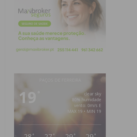
PAÇOS DE FERREIRA
19
°
clear sky
80% humidade
vento: 0m/s E
MAX 19 • MIN 19
28
27
29
29
°
°
°
°