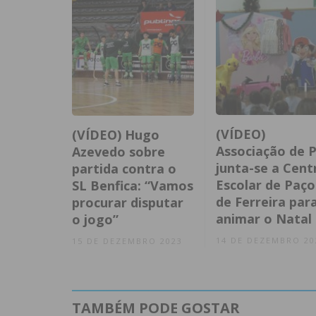
(VÍDEO)
(VÍDEO) Hugo
Associação de P
Azevedo sobre
junta-se a Cent
partida contra o
Escolar de Paço
SL Benfica: “Vamos
de Ferreira par
procurar disputar
animar o Natal
o jogo”
14 DE DEZEMBRO 20
15 DE DEZEMBRO 2023
TAMBÉM PODE GOSTAR