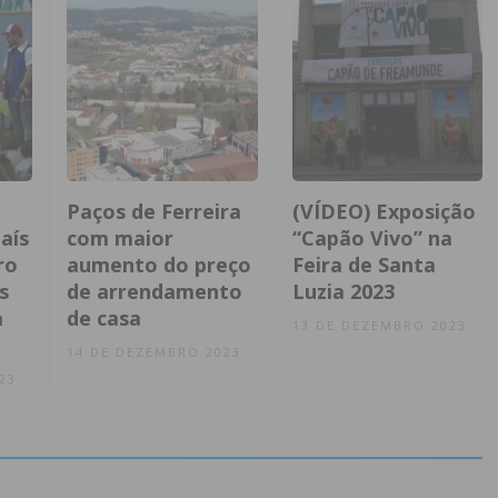
Paços de Ferreira
(VÍDEO) Exposição
aís
com maior
“Capão Vivo” na
ro
aumento do preço
Feira de Santa
s
de arrendamento
Luzia 2023
a
de casa
13 DE DEZEMBRO 2023
14 DE DEZEMBRO 2023
23