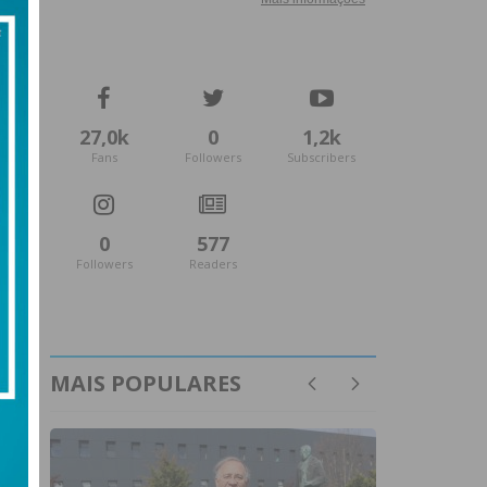
27,0k
0
1,2k
Fans
Followers
Subscribers
0
577
Followers
Readers
MAIS POPULARES