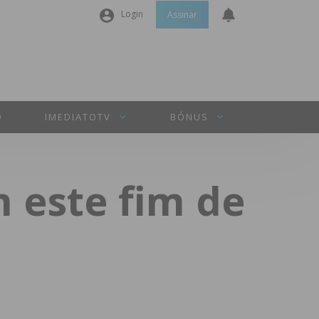
Login
Assinar
Nome de utilizador ou email
*
Senha
*
O
IMEDIATOTV
BÓNUS
Manter sessão
 este fim de
INICIAR SESSÃO
Perdeu a sua senha?