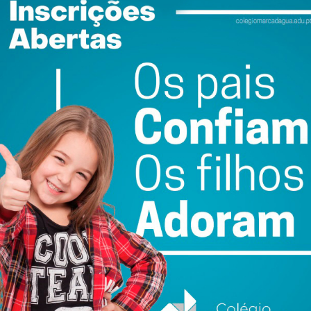
o domingo no local onde se realiza a feira do Cô, vão
ido aos produtores locais em Paços de Ferreira por ser
ewsletter do Imediato
ail e obtenha de forma regular a informação
atualizada.
do com os
termos e condições