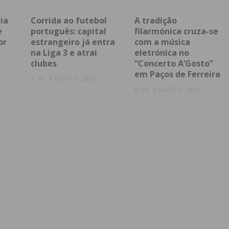
ia
Corrida ao futebol
A tradição
e
português: capital
filarmónica cruza-se
or
estrangeiro já entra
com a música
na Liga 3 e atrai
eletrónica no
clubes
“Concerto A’Gosto”
em Paços de Ferreira
7 DE AGOSTO 2026
6 DE AGOSTO 2026